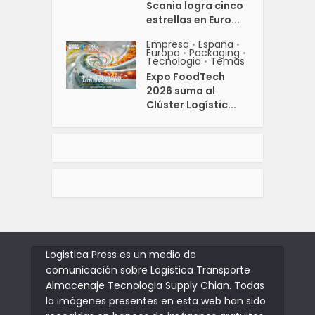
Scania logra cinco
estrellas en Euro...
Empresa
España
•
•
Europa
Packaging
•
•
Tecnologia
Temas
•
Expo FoodTech
2026 suma al
Clúster Logístic...
Logistica Press es un medio de
comunicación sobre Logistica Transporte
Almacenaje Tecnologia Supply Chian. Todas
la imágenes presentes en esta web han sido