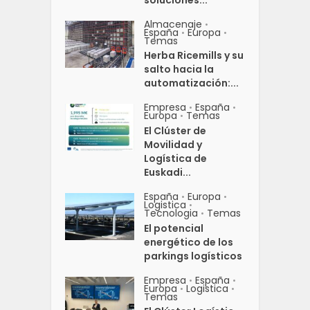
Almacenaje
•
España
Europa
•
•
Temas
Herba Ricemills y su
salto hacia la
automatización:...
Empresa
España
•
•
Europa
Temas
•
El Clúster de
Movilidad y
Logística de
Euskadi...
España
Europa
•
•
Logistica
•
Tecnologia
Temas
•
El potencial
energético de los
parkings logísticos
Empresa
España
•
•
Europa
Logistica
•
•
Temas