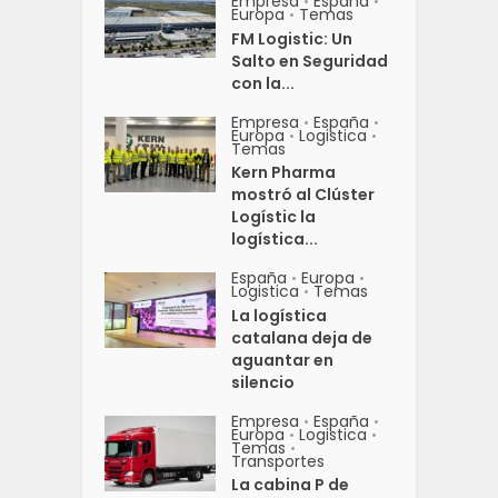
Empresa
España
•
•
Europa
Temas
•
FM Logistic: Un
Salto en Seguridad
con la...
Empresa
España
•
•
Europa
Logistica
•
•
Temas
Kern Pharma
mostró al Clúster
Logístic la
logística...
España
Europa
•
•
Logistica
Temas
•
La logística
catalana deja de
aguantar en
silencio
Empresa
España
•
•
Europa
Logistica
•
•
Temas
•
Transportes
La cabina P de