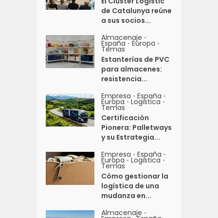
El Clúster Logístic
de Catalunya reúne
a sus socios...
Almacenaje
•
España
Europa
•
•
Temas
Estanterías de PVC
para almacenes:
resistencia...
Empresa
España
•
•
Europa
Logistica
•
•
Temas
Certificación
Pionera: Palletways
y su Estrategia...
Empresa
España
•
•
Europa
Logistica
•
•
Temas
Cómo gestionar la
logística de una
mudanza en...
Almacenaje
•