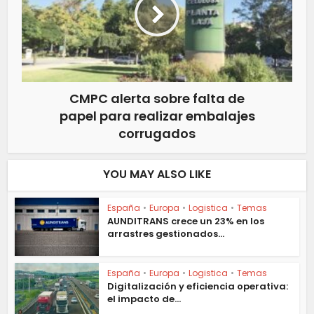
CMPC alerta sobre falta de
papel para realizar embalajes
corrugados
YOU MAY ALSO LIKE
España
•
Europa
•
Logistica
•
Temas
AUNDITRANS crece un 23% en los
arrastres gestionados...
España
•
Europa
•
Logistica
•
Temas
Digitalización y eficiencia operativa:
el impacto de...