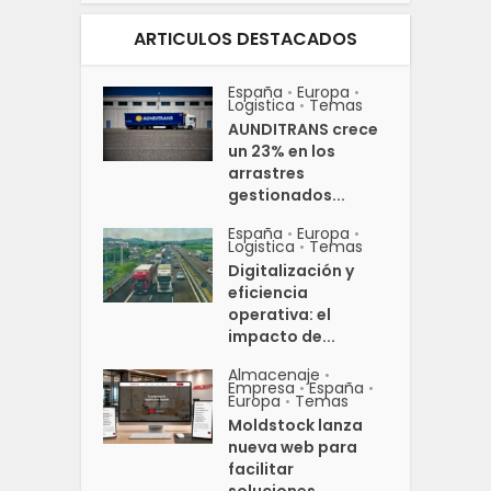
ARTICULOS DESTACADOS
España
Europa
•
•
Logistica
Temas
•
AUNDITRANS crece
un 23% en los
arrastres
gestionados...
España
Europa
•
•
Logistica
Temas
•
Digitalización y
eficiencia
operativa: el
impacto de...
Almacenaje
•
Empresa
España
•
•
Europa
Temas
•
Moldstock lanza
nueva web para
facilitar
soluciones...