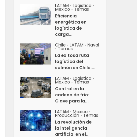
LATAM
Logistica
•
•
Mexico
Temas
•
Eficiencia
energética en
logística de
carga...
Chile
LATAM
Naval
•
•
Temas
•
La exitosa ruta
logística del
salmón en Chile:...
LATAM
Logistica
•
•
Mexico
Temas
•
Control en la
cadena de frío:
Clave para la...
LATAM
Mexico
•
•
Producción
Temas
•
La revolución de
la inteligencia
artificial en el...