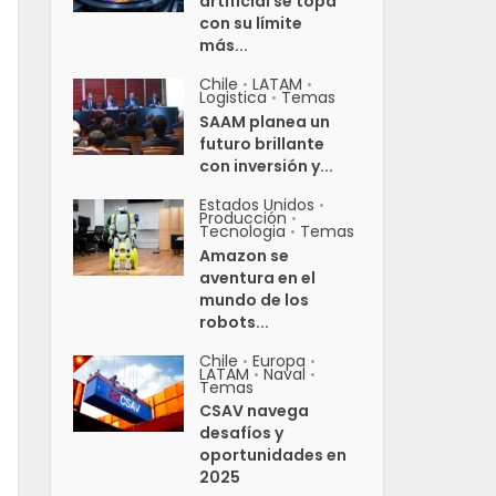
artificial se topa
con su límite
más...
Chile
LATAM
•
•
Logistica
Temas
•
SAAM planea un
futuro brillante
con inversión y...
Estados Unidos
•
Producción
•
Tecnologia
Temas
•
Amazon se
aventura en el
mundo de los
robots...
Chile
Europa
•
•
LATAM
Naval
•
•
Temas
CSAV navega
desafíos y
oportunidades en
2025