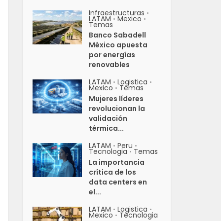
Infraestructuras
•
LATAM
Mexico
•
•
Temas
Banco Sabadell
México apuesta
por energías
renovables
LATAM
Logistica
•
•
Mexico
Temas
•
Mujeres líderes
revolucionan la
validación
térmica...
LATAM
Peru
•
•
Tecnologia
Temas
•
La importancia
crítica de los
data centers en
el...
LATAM
Logistica
•
•
Mexico
Tecnologia
•