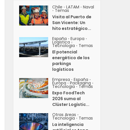
Chile
LATAM
Naval
•
•
Temas
•
Visita al Puerto de
San Vicente: Un
hito estratégico...
España
Europa
•
•
Logistica
•
Tecnologia
Temas
•
El potencial
energético de los
parkings
logísticos
Empresa
España
•
•
Europa
Packaging
•
•
Tecnologia
Temas
•
Expo FoodTech
2026 suma al
Clúster Logístic...
Otras Areas
•
Tecnologia
Temas
•
La inteligencia