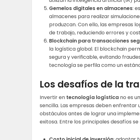
utilizan la inteligencia artificial (IA
Gemelos digitales en almacenes
: e
almacenes para realizar simulaciones
produzcan. Con ello, las empresas logr
de trabajo, reduciendo errores y cost
Blockchain para transacciones se
la logística global. El blockchain p
segura y verificable, evitando fraude
tecnología se perfila como un estánd
Los desafíos de la t
Invertir en
tecnología logística
no es un
sencilla. Las empresas deben enfrentar 
obstáculos antes de lograr una impleme
exitosa. Entre los principales desafíos s
Costo inicial de inversión
: adoptar 