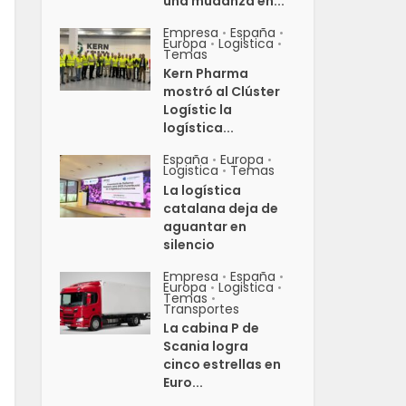
una mudanza en...
Empresa
España
•
•
Europa
Logistica
•
•
Temas
Kern Pharma
mostró al Clúster
Logístic la
logística...
España
Europa
•
•
Logistica
Temas
•
La logística
catalana deja de
aguantar en
silencio
Empresa
España
•
•
Europa
Logistica
•
•
Temas
•
Transportes
La cabina P de
Scania logra
cinco estrellas en
Euro...