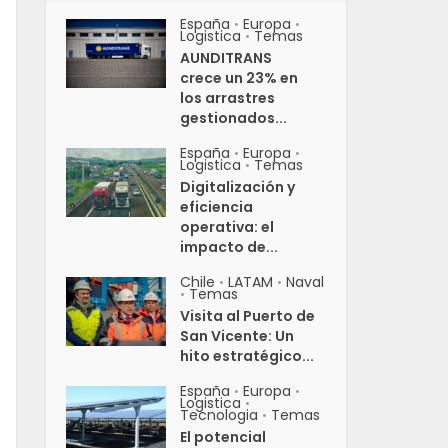
España
Europa
•
•
Logistica
Temas
•
AUNDITRANS
crece un 23% en
los arrastres
gestionados...
España
Europa
•
•
Logistica
Temas
•
Digitalización y
eficiencia
operativa: el
impacto de...
Chile
LATAM
Naval
•
•
Temas
•
Visita al Puerto de
San Vicente: Un
hito estratégico...
España
Europa
•
•
Logistica
•
Tecnologia
Temas
•
El potencial