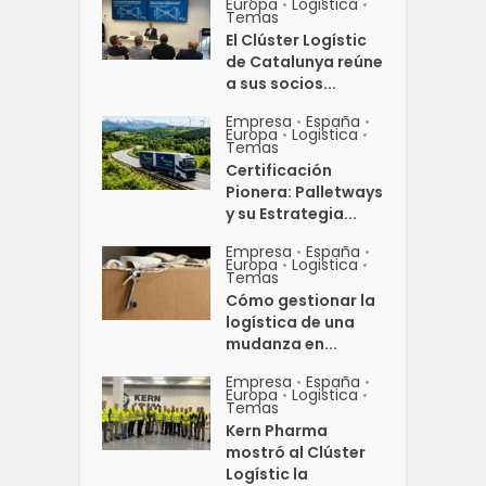
Europa
Logistica
•
•
Temas
El Clúster Logístic
de Catalunya reúne
a sus socios...
Empresa
España
•
•
Europa
Logistica
•
•
Temas
Certificación
Pionera: Palletways
y su Estrategia...
Empresa
España
•
•
Europa
Logistica
•
•
Temas
Cómo gestionar la
logística de una
mudanza en...
Empresa
España
•
•
Europa
Logistica
•
•
Temas
Kern Pharma
mostró al Clúster
Logístic la