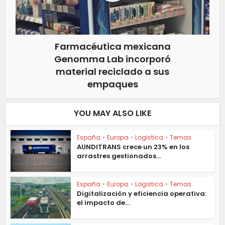
Farmacéutica mexicana
Genomma Lab incorporó
material reciclado a sus
empaques
YOU MAY ALSO LIKE
España
•
Europa
•
Logistica
•
Temas
AUNDITRANS crece un 23% en los
arrastres gestionados...
España
•
Europa
•
Logistica
•
Temas
Digitalización y eficiencia operativa:
el impacto de...