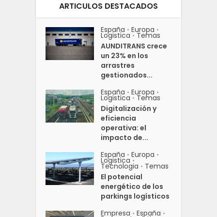
ARTICULOS DESTACADOS
España
Europa
•
•
Logistica
Temas
•
AUNDITRANS crece
un 23% en los
arrastres
gestionados...
España
Europa
•
•
Logistica
Temas
•
Digitalización y
eficiencia
operativa: el
impacto de...
España
Europa
•
•
Logistica
•
Tecnologia
Temas
•
El potencial
energético de los
parkings logísticos
Empresa
España
•
•