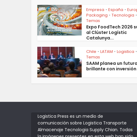
Empresa
España
Euro
•
•
Packaging
Tecnologia
•
•
Temas
Expo FoodTech 2026 
al Clúster Logístic
Catalunya...
Chile
LATAM
Logistica
•
•
•
Temas
SAAM planea un futur
brillante con inversión 
Logistica Press es un medio de
comunicación sobre Logistica Transporte
Almacenaje Tecnologia Supply Chian. Todas
la imágenes presentes en esta web han sido