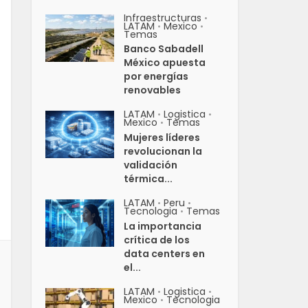
Infraestructuras
•
LATAM
Mexico
•
•
Temas
Banco Sabadell
México apuesta
por energías
renovables
LATAM
Logistica
•
•
Mexico
Temas
•
Mujeres líderes
revolucionan la
validación
térmica...
LATAM
Peru
•
•
Tecnologia
Temas
•
La importancia
crítica de los
data centers en
el...
LATAM
Logistica
•
•
Mexico
Tecnologia
•