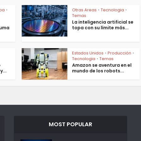
pa
Otras Areas
Tecnologia
•
•
•
Temas
La inteligencia artificial se
suma
topa con su límite más...
Estados Unidos
Producción
•
•
Tecnologia
Temas
•
o
Amazon se aventura en el
y...
mundo de los robots...
MOST POPULAR