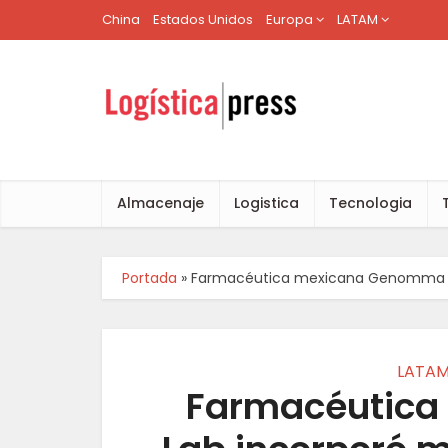
China
Estados Unidos
Europa
LATAM
Almacenaje
Logistica
Tecnologia
Portada
»
Farmacéutica mexicana Genomma La
LATA
Farmacéutic