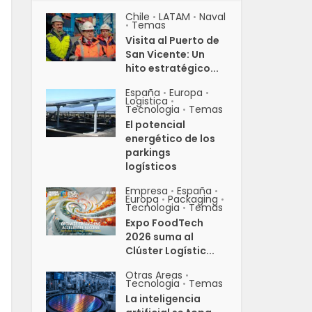
Chile
LATAM
Naval
•
•
Temas
•
Visita al Puerto de
San Vicente: Un
hito estratégico...
España
Europa
•
•
Logistica
•
Tecnologia
Temas
•
El potencial
energético de los
parkings
logísticos
Empresa
España
•
•
Europa
Packaging
•
•
Tecnologia
Temas
•
Expo FoodTech
2026 suma al
Clúster Logístic...
Otras Areas
•
Tecnologia
Temas
•
La inteligencia