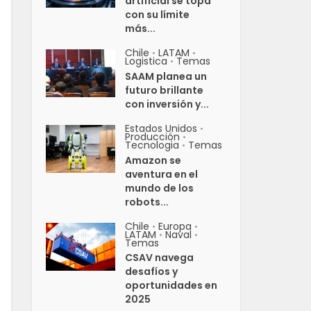
artificial se topa
con su límite
más...
Chile
LATAM
•
•
Logistica
Temas
•
SAAM planea un
futuro brillante
con inversión y...
Estados Unidos
•
Producción
•
Tecnologia
Temas
•
Amazon se
aventura en el
mundo de los
robots...
Chile
Europa
•
•
LATAM
Naval
•
•
Temas
CSAV navega
desafíos y
oportunidades en
2025