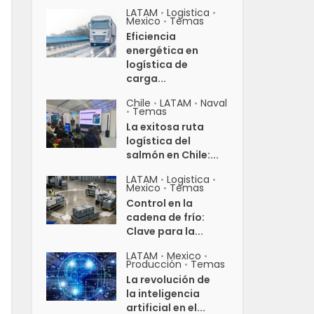
LATAM
Logistica
•
•
Mexico
Temas
•
Eficiencia
energética en
logística de
carga...
Chile
LATAM
Naval
•
•
Temas
•
La exitosa ruta
logística del
salmón en Chile:...
LATAM
Logistica
•
•
Mexico
Temas
•
Control en la
cadena de frío:
Clave para la...
LATAM
Mexico
•
•
Producción
Temas
•
La revolución de
la inteligencia
artificial en el...