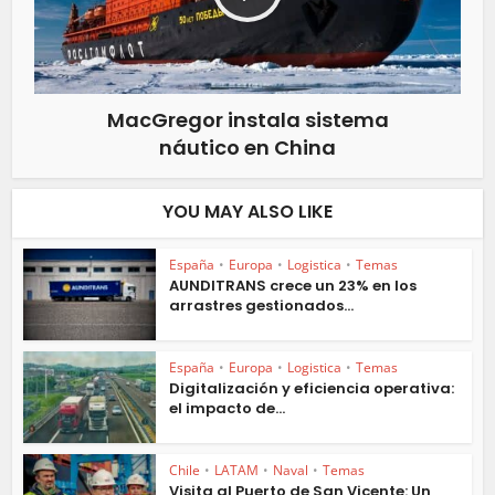
MacGregor instala sistema
náutico en China
YOU MAY ALSO LIKE
España
•
Europa
•
Logistica
•
Temas
AUNDITRANS crece un 23% en los
arrastres gestionados...
España
•
Europa
•
Logistica
•
Temas
Digitalización y eficiencia operativa:
el impacto de...
Chile
•
LATAM
•
Naval
•
Temas
Visita al Puerto de San Vicente: Un