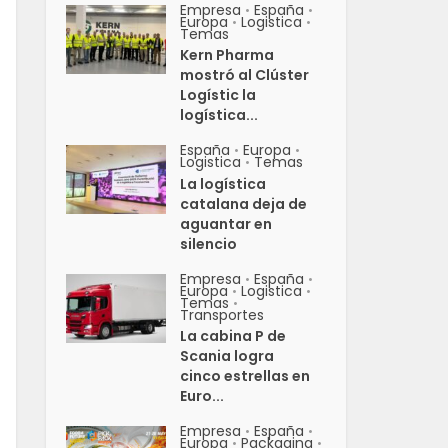
Empresa
España
•
•
Europa
Logistica
•
•
Temas
Kern Pharma
mostró al Clúster
Logístic la
logística...
España
Europa
•
•
Logistica
Temas
•
La logística
catalana deja de
aguantar en
silencio
Empresa
España
•
•
Europa
Logistica
•
•
Temas
•
Transportes
La cabina P de
Scania logra
cinco estrellas en
Euro...
Empresa
España
•
•
Europa
Packaging
•
•