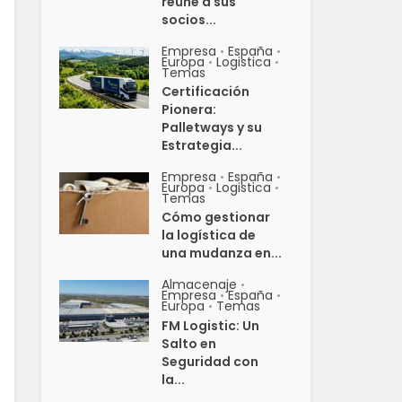
reúne a sus
socios...
Empresa
España
•
•
Europa
Logistica
•
•
Temas
Certificación
Pionera:
Palletways y su
Estrategia...
Empresa
España
•
•
Europa
Logistica
•
•
Temas
Cómo gestionar
la logística de
una mudanza en...
Almacenaje
•
Empresa
España
•
•
Europa
Temas
•
FM Logistic: Un
Salto en
Seguridad con
la...