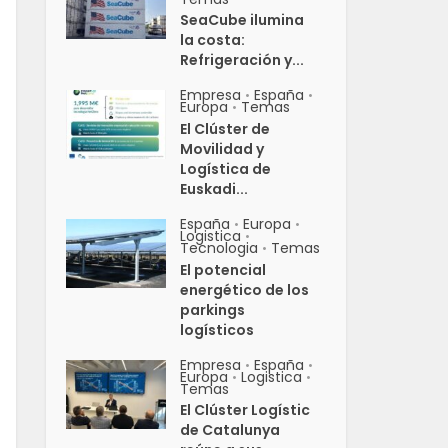
SeaCube ilumina
la costa:
Refrigeración y...
Empresa
España
•
•
Europa
Temas
•
El Clúster de
Movilidad y
Logística de
Euskadi...
España
Europa
•
•
Logistica
•
Tecnologia
Temas
•
El potencial
energético de los
parkings
logísticos
Empresa
España
•
•
Europa
Logistica
•
•
Temas
El Clúster Logístic
de Catalunya