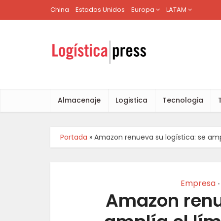
China
Estados Unidos
Europa
LATAM
Almacenaje
Logistica
Tecnologia
Portada
»
Amazon renueva su logística: se ampl
Empresa
•
Amazon renue