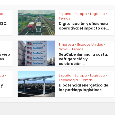
ica
España
Europa
Logistica
•
•
•
•
Temas
 23%
Digitalización y eficiencia
operativa: el impacto de...
Empresa
Estados Unidos
•
•
s
Naval
Temas
•
a web
SeaCube ilumina la costa:
es...
Refrigeración y
celebración...
pa
España
Europa
Logistica
•
•
•
•
Tecnologia
Temas
•
 y
El potencial energético de
los parkings logísticos