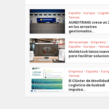
España
Europa
Logist
•
•
Temas
AUNDITRANS crece un
en los arrastres
gestionados...
Almacenaje
Empresa
•
•
España
Europa
Tema
•
•
Moldstock lanza nuev
para facilitar solucion
Empresa
España
Euro
•
•
Temas
El Clúster de Movilidad
Logística de Euskadi
impulsa...