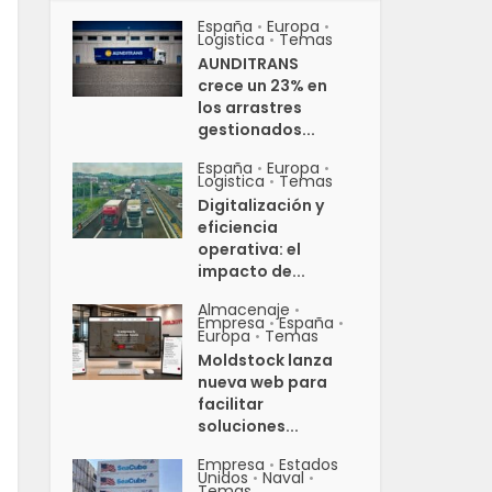
España
Europa
•
•
Logistica
Temas
•
AUNDITRANS
crece un 23% en
los arrastres
gestionados...
España
Europa
•
•
Logistica
Temas
•
Digitalización y
eficiencia
operativa: el
impacto de...
Almacenaje
•
Empresa
España
•
•
Europa
Temas
•
Moldstock lanza
nueva web para
facilitar
soluciones...
Empresa
Estados
•
Unidos
Naval
•
•
Temas