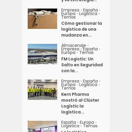
Empresa
España
•
•
Europa
Logistica
•
•
Temas
Cómo gestionar la
logística de una
mudanza en...
Almacenaje
•
Empresa
España
•
•
Europa
Temas
•
FM Logistic: Un
Salto en Seguridad
con la...
Empresa
España
•
•
Europa
Logistica
•
•
Temas
Kern Pharma
mostró al Clúster
Logístic la
logística...
España
Europa
•
•
Logistica
Temas
•