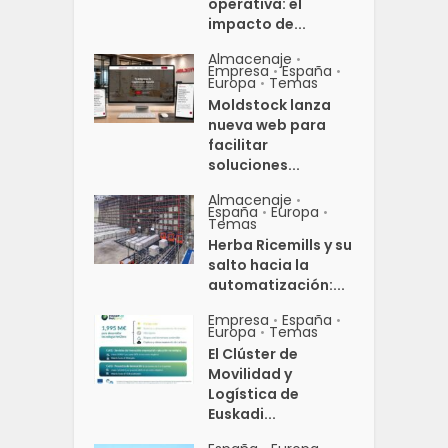
operativa: el
impacto de...
Almacenaje
•
Empresa
España
•
•
Europa
Temas
•
Moldstock lanza
nueva web para
facilitar
soluciones...
Almacenaje
•
España
Europa
•
•
Temas
Herba Ricemills y su
salto hacia la
automatización:...
Empresa
España
•
•
Europa
Temas
•
El Clúster de
Movilidad y
Logística de
Euskadi...