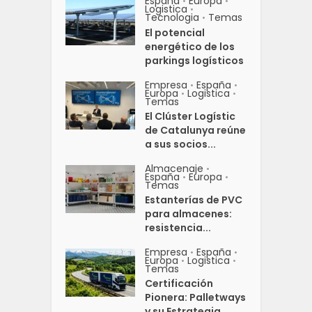
España
Europa
•
•
Logistica
•
Tecnologia
Temas
•
El potencial
energético de los
parkings logísticos
Empresa
España
•
•
Europa
Logistica
•
•
Temas
El Clúster Logístic
de Catalunya reúne
a sus socios...
Almacenaje
•
España
Europa
•
•
Temas
Estanterías de PVC
para almacenes:
resistencia...
Empresa
España
•
•
Europa
Logistica
•
•
Temas
Certificación
Pionera: Palletways
y su Estrategia...