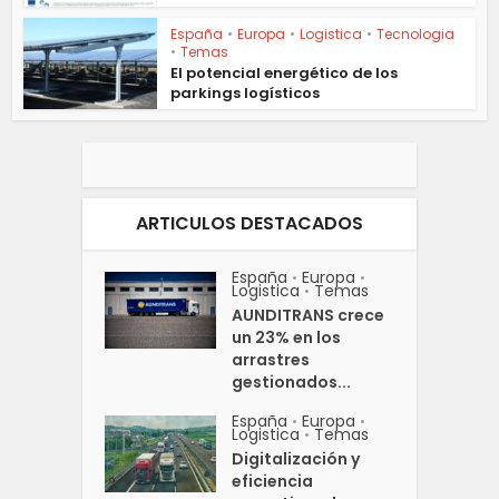
España
•
Europa
•
Logistica
•
Tecnologia
•
Temas
El potencial energético de los
parkings logísticos
ARTICULOS DESTACADOS
España
Europa
•
•
Logistica
Temas
•
AUNDITRANS crece
un 23% en los
arrastres
gestionados...
España
Europa
•
•
Logistica
Temas
•
Digitalización y
eficiencia