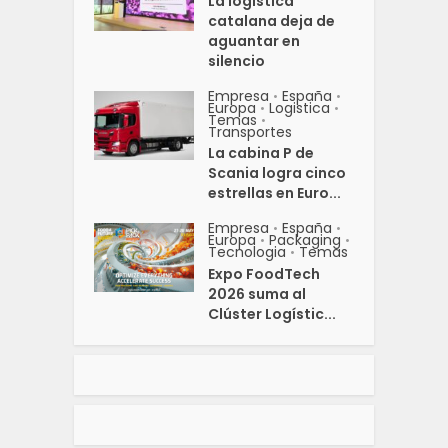
La logística
catalana deja de
aguantar en
silencio
Empresa
España
•
•
Europa
Logistica
•
•
Temas
•
Transportes
La cabina P de
Scania logra cinco
estrellas en Euro...
Empresa
España
•
•
Europa
Packaging
•
•
Tecnologia
Temas
•
Expo FoodTech
2026 suma al
Clúster Logístic...