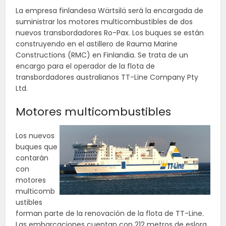
La empresa finlandesa Wärtsilä será la encargada de
suministrar los motores multicombustibles de dos
nuevos transbordadores Ro-Pax. Los buques se están
construyendo en el astillero de Rauma Marine
Constructions (RMC) en Finlandia. Se trata de un
encargo para el operador de la flota de
transbordadores australianos TT-Line Company Pty
Ltd.
Motores multicombustibles
Los nuevos
buques que
contarán
con
motores
multicomb
ustibles
forman parte de la renovación de la flota de TT-Line.
Las embarcaciones cuentan con 212 metros de eslora