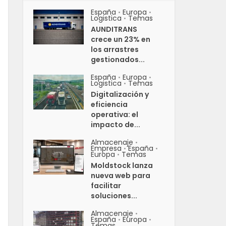
España
Europa
•
•
Logistica
Temas
•
AUNDITRANS
crece un 23% en
los arrastres
gestionados...
España
Europa
•
•
Logistica
Temas
•
Digitalización y
eficiencia
operativa: el
impacto de...
Almacenaje
•
Empresa
España
•
•
Europa
Temas
•
Moldstock lanza
nueva web para
facilitar
soluciones...
Almacenaje
•
España
Europa
•
•
Temas