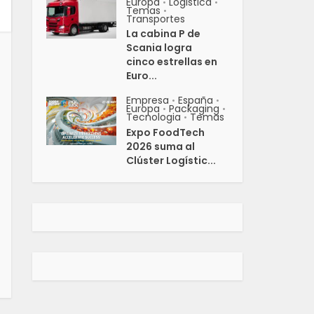
Europa
Logistica
•
•
Temas
•
Transportes
La cabina P de
Scania logra
cinco estrellas en
Euro...
Empresa
España
•
•
Europa
Packaging
•
•
Tecnologia
Temas
•
Expo FoodTech
2026 suma al
Clúster Logístic...