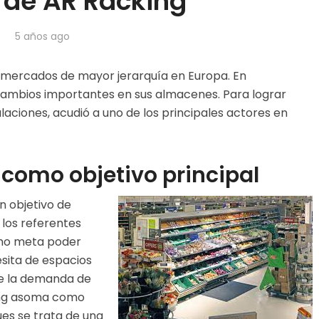
 de AR Racking
5 años ago
rmercados de mayor jerarquía en Europa. En
á cambios importantes en sus almacenes. Para lograr
alaciones, acudió a uno de los principales actores en
 como objetivo principal
an objetivo de
 los referentes
omo meta poder
esita de espacios
e la demanda de
king asoma como
ues se trata de una