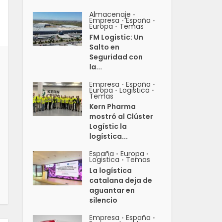
Almacenaje
•
Empresa
España
•
•
Europa
Temas
•
FM Logistic: Un
Salto en
Seguridad con
la...
Empresa
España
•
•
Europa
Logistica
•
•
Temas
Kern Pharma
mostró al Clúster
Logístic la
logística...
España
Europa
•
•
Logistica
Temas
•
La logística
catalana deja de
aguantar en
silencio
Empresa
España
•
•