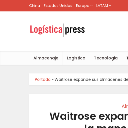
China
Estados Unidos
Europa
LATAM
Almacenaje
Logistica
Tecnologia
Portada
»
Waitrose expande sus almacenes de
Al
Waitrose expa