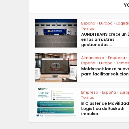
Y
España
Europa
Logist
•
•
Temas
AUNDITRANS crece un
en los arrastres
gestionados...
Almacenaje
Empresa
•
•
España
Europa
Tema
•
•
Moldstock lanza nuev
para facilitar solucion
Empresa
España
Euro
•
•
Temas
El Clúster de Movilidad
Logística de Euskadi
impulsa...