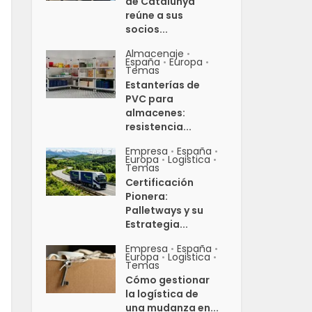
de Catalunya
reúne a sus
socios...
Almacenaje
•
España
Europa
•
•
Temas
Estanterías de
PVC para
almacenes:
resistencia...
Empresa
España
•
•
Europa
Logistica
•
•
Temas
Certificación
Pionera:
Palletways y su
Estrategia...
Empresa
España
•
•
Europa
Logistica
•
•
Temas
Cómo gestionar
la logística de
una mudanza en...