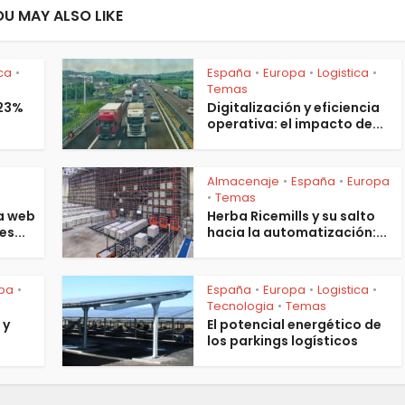
OU MAY ALSO LIKE
ica
España
Europa
Logistica
•
•
•
•
Temas
 23%
Digitalización y eficiencia
operativa: el impacto de...
Almacenaje
España
Europa
•
•
s
Temas
•
a web
Herba Ricemills y su salto
es...
hacia la automatización:...
pa
España
Europa
Logistica
•
•
•
•
Tecnologia
Temas
•
 y
El potencial energético de
los parkings logísticos