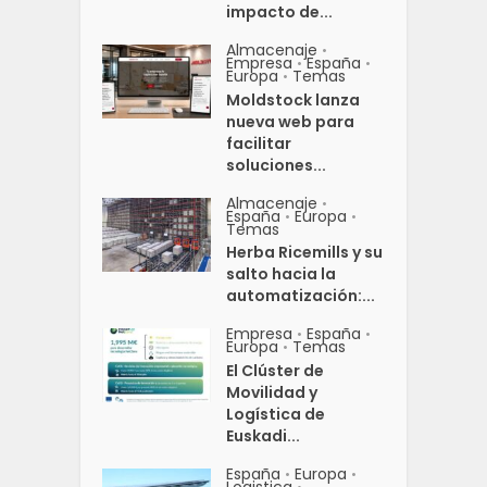
impacto de...
Almacenaje
•
Empresa
España
•
•
Europa
Temas
•
Moldstock lanza
nueva web para
facilitar
soluciones...
Almacenaje
•
España
Europa
•
•
Temas
Herba Ricemills y su
salto hacia la
automatización:...
Empresa
España
•
•
Europa
Temas
•
El Clúster de
Movilidad y
Logística de
Euskadi...
España
Europa
•
•
Logistica