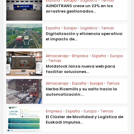
España
•
Europa
•
Logistica
•
Temas
AUNDITRANS crece un 23% en los
arrastres gestionados...
España
•
Europa
•
Logistica
•
Temas
Digitalización y eficiencia operativa:
el impacto de...
Almacenaje
•
Empresa
•
España
•
Europa
•
Temas
Moldstock lanza nueva web para
facilitar soluciones...
Almacenaje
•
España
•
Europa
•
Temas
Herba Ricemills y su salto hacia la
automatización:...
Empresa
•
España
•
Europa
•
Temas
El Clúster de Movilidad y Logística de
Euskadi impulsa...