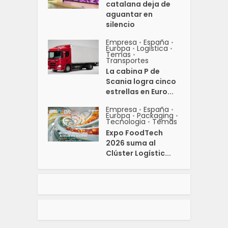
catalana deja de
aguantar en
silencio
Empresa
España
•
•
Europa
Logistica
•
•
Temas
•
Transportes
La cabina P de
Scania logra cinco
estrellas en Euro...
Empresa
España
•
•
Europa
Packaging
•
•
Tecnologia
Temas
•
Expo FoodTech
2026 suma al
Clúster Logístic...