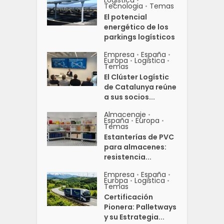
•
Tecnologia
Temas
•
El potencial
energético de los
parkings logísticos
Empresa
España
•
•
Europa
Logistica
•
•
Temas
El Clúster Logístic
de Catalunya reúne
a sus socios...
Almacenaje
•
España
Europa
•
•
Temas
Estanterías de PVC
para almacenes:
resistencia...
Empresa
España
•
•
Europa
Logistica
•
•
Temas
Certificación
Pionera: Palletways
y su Estrategia...