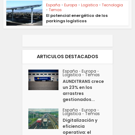
España
•
Europa
•
Logistica
•
Tecnologia
•
Temas
El potencial energético de los
parkings logísticos
ARTICULOS DESTACADOS
España
Europa
•
•
Logistica
Temas
•
AUNDITRANS crece
un 23% en los
arrastres
gestionados...
España
Europa
•
•
Logistica
Temas
•
Digitalización y
eficiencia
operativa: el