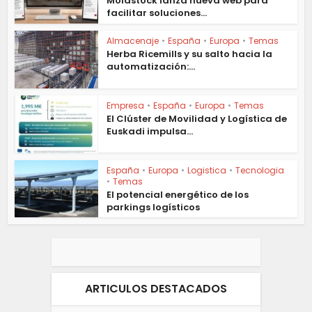
Moldstock lanza nueva web para
facilitar soluciones...
Almacenaje
•
España
•
Europa
•
Temas
Herba Ricemills y su salto hacia la
automatización:...
Empresa
•
España
•
Europa
•
Temas
El Clúster de Movilidad y Logística de
Euskadi impulsa...
España
•
Europa
•
Logistica
•
Tecnologia
•
Temas
El potencial energético de los
parkings logísticos
ARTICULOS DESTACADOS