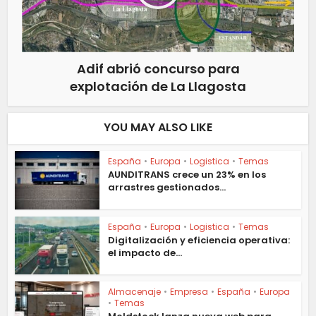
Adif abrió concurso para
explotación de La Llagosta
YOU MAY ALSO LIKE
España
•
Europa
•
Logistica
•
Temas
AUNDITRANS crece un 23% en los
arrastres gestionados...
España
•
Europa
•
Logistica
•
Temas
Digitalización y eficiencia operativa:
el impacto de...
Almacenaje
•
Empresa
•
España
•
Europa
•
Temas