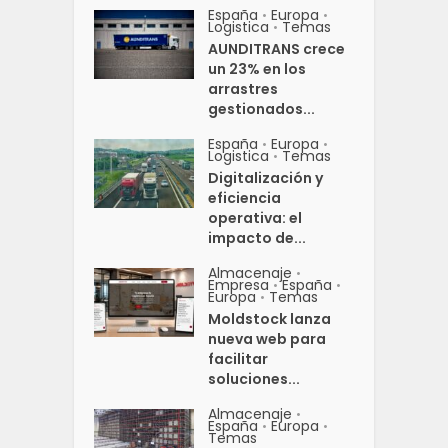
España
Europa
•
•
Logistica
Temas
•
AUNDITRANS crece
un 23% en los
arrastres
gestionados...
España
Europa
•
•
Logistica
Temas
•
Digitalización y
eficiencia
operativa: el
impacto de...
Almacenaje
•
Empresa
España
•
•
Europa
Temas
•
Moldstock lanza
nueva web para
facilitar
soluciones...
Almacenaje
•
España
Europa
•
•
Temas