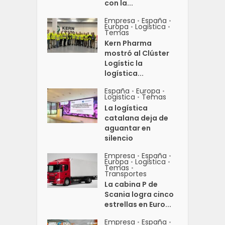
con la...
Empresa
España
•
•
Europa
Logistica
•
•
Temas
Kern Pharma
mostró al Clúster
Logístic la
logística...
España
Europa
•
•
Logistica
Temas
•
La logística
catalana deja de
aguantar en
silencio
Empresa
España
•
•
Europa
Logistica
•
•
Temas
•
Transportes
La cabina P de
Scania logra cinco
estrellas en Euro...
Empresa
España
•
•