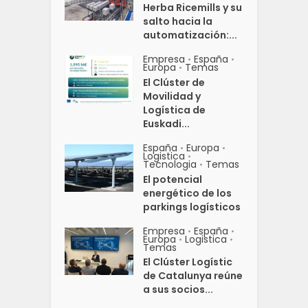
Herba Ricemills y su
salto hacia la
automatización:...
Empresa
España
•
•
Europa
Temas
•
El Clúster de
Movilidad y
Logística de
Euskadi...
España
Europa
•
•
Logistica
•
Tecnologia
Temas
•
El potencial
energético de los
parkings logísticos
Empresa
España
•
•
Europa
Logistica
•
•
Temas
El Clúster Logístic
de Catalunya reúne
a sus socios...