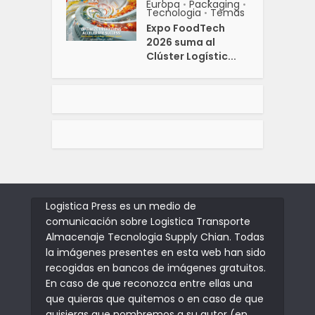
Europa
Packaging
•
•
Tecnologia
Temas
•
Expo FoodTech
2026 suma al
Clúster Logístic...
Logistica Press es un medio de
comunicación sobre Logistica Transporte
Almacenaje Tecnologia Supply Chian. Todas
la imágenes presentes en esta web han sido
recogidas en bancos de imágenes gratuitos.
En caso de que reconozca entre ellas una
que quieras que quitemos o en caso de que
quisieras que nombremos a su autor (en