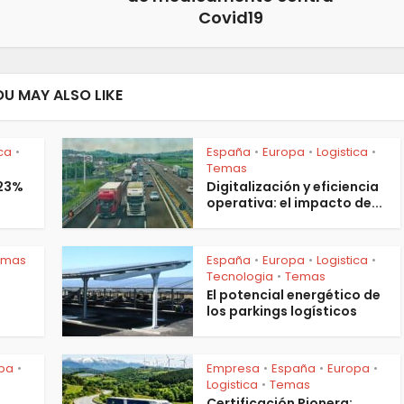
Covid19
OU MAY ALSO LIKE
ica
España
Europa
Logistica
•
•
•
•
Temas
 23%
Digitalización y eficiencia
operativa: el impacto de...
emas
España
Europa
Logistica
•
•
•
Tecnologia
Temas
•
El potencial energético de
los parkings logísticos
pa
Empresa
España
Europa
•
•
•
•
Logistica
Temas
•
Certificación Pionera: