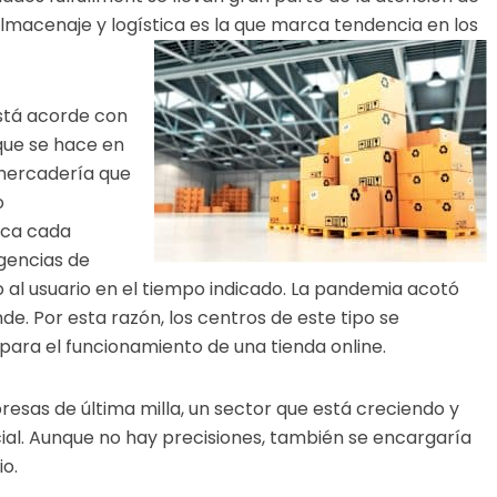
almacenaje y logística es la que marca tendencia en los
está acorde con
que se hace en
 mercadería que
o
fica cada
igencias de
o al usuario en el tiempo indicado. La pandemia acotó
. Por esta razón, los centros de este tipo se
para el funcionamiento de una tienda online.
esas de última milla, un sector que está creciendo y
al. Aunque no hay precisiones, también se encargaría
o.