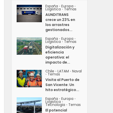
España
Europa
•
•
Logistica
Temas
•
AUNDITRANS
crece un 23% en
los arrastres
gestionados...
España
Europa
•
•
Logistica
Temas
•
Digitalización y
eficiencia
operativa: el
impacto de...
Chile
LATAM
Naval
•
•
Temas
•
Visita al Puerto de
San Vicente: Un
hito estratégico...
España
Europa
•
•
Logistica
•
Tecnologia
Temas
•
El potencial