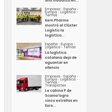
una mudanza en...
Empresa
España
•
•
Europa
Logistica
•
•
Temas
Kern Pharma
mostró al Clúster
Logístic la
logística...
España
Europa
•
•
Logistica
Temas
•
La logística
catalana deja de
aguantar en
silencio
Empresa
España
•
•
Europa
Logistica
•
•
Temas
•
Transportes
La cabina P de
Scania logra
cinco estrellas en
Euro...