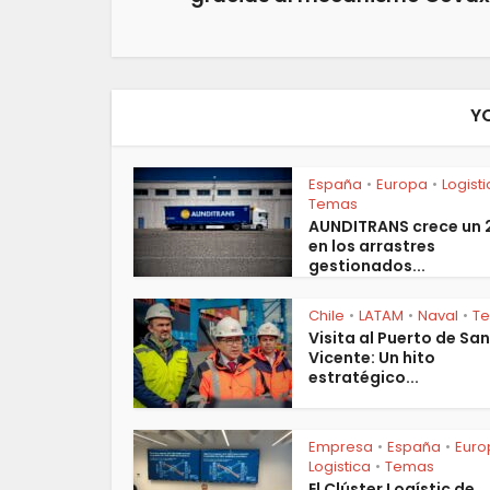
Y
España
Europa
Logist
•
•
Temas
AUNDITRANS crece un
en los arrastres
gestionados...
Chile
LATAM
Naval
T
•
•
•
Visita al Puerto de San
Vicente: Un hito
estratégico...
Empresa
España
Euro
•
•
Logistica
Temas
•
El Clúster Logístic de