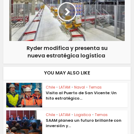
Ryder modifica y presenta su
nueva estratégica logística
YOU MAY ALSO LIKE
Chile
•
LATAM
•
Naval
•
Temas
Visita al Puerto de San Vicente: Un
hito estratégico...
Chile
•
LATAM
•
Logistica
•
Temas
SAAM planea un futuro brillante con
inversión y...