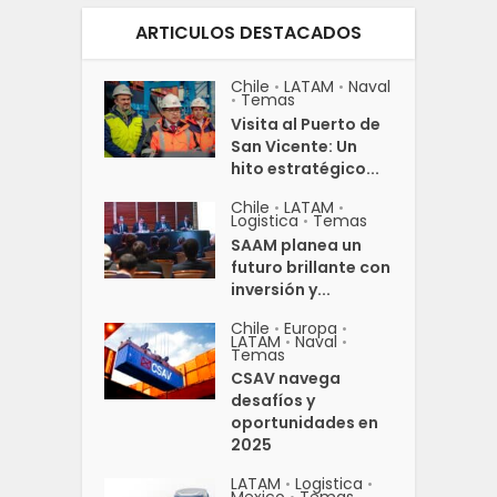
ARTICULOS DESTACADOS
Chile
LATAM
Naval
•
•
Temas
•
Visita al Puerto de
San Vicente: Un
hito estratégico...
Chile
LATAM
•
•
Logistica
Temas
•
SAAM planea un
futuro brillante con
inversión y...
Chile
Europa
•
•
LATAM
Naval
•
•
Temas
CSAV navega
desafíos y
oportunidades en
2025
LATAM
Logistica
•
•