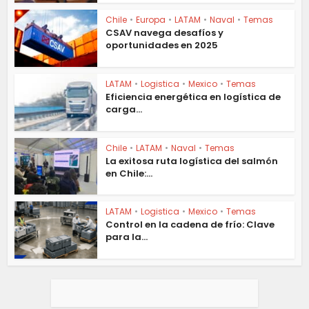
Chile
•
Europa
•
LATAM
•
Naval
•
Temas
CSAV navega desafíos y
oportunidades en 2025
LATAM
•
Logistica
•
Mexico
•
Temas
Eficiencia energética en logística de
carga...
Chile
•
LATAM
•
Naval
•
Temas
La exitosa ruta logística del salmón
en Chile:...
LATAM
•
Logistica
•
Mexico
•
Temas
Control en la cadena de frío: Clave
para la...