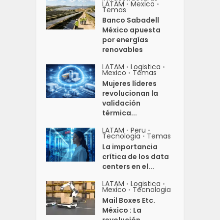
LATAM
Mexico
•
•
Temas
Banco Sabadell
México apuesta
por energías
renovables
LATAM
Logistica
•
•
Mexico
Temas
•
Mujeres líderes
revolucionan la
validación
térmica...
LATAM
Peru
•
•
Tecnologia
Temas
•
La importancia
crítica de los data
centers en el...
LATAM
Logistica
•
•
Mexico
Tecnologia
•
Mail Boxes Etc.
México : La