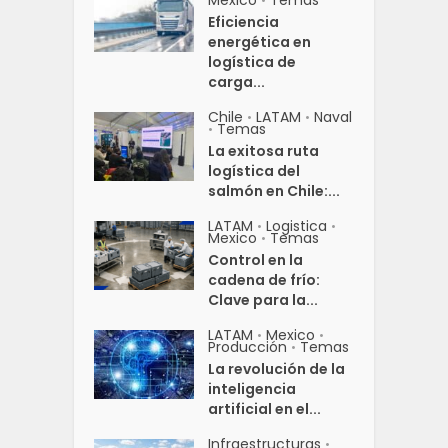
Mexico
Temas
•
Eficiencia
energética en
logística de
carga...
Chile
LATAM
Naval
•
•
Temas
•
La exitosa ruta
logística del
salmón en Chile:...
LATAM
Logistica
•
•
Mexico
Temas
•
Control en la
cadena de frío:
Clave para la...
LATAM
Mexico
•
•
Producción
Temas
•
La revolución de la
inteligencia
artificial en el...
Infraestructuras
•