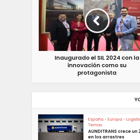
Inaugurado el SIL 2024 con la
innovación como su
protagonista
Y
España
Europa
Logist
•
•
Temas
AUNDITRANS crece un
en los arrastres