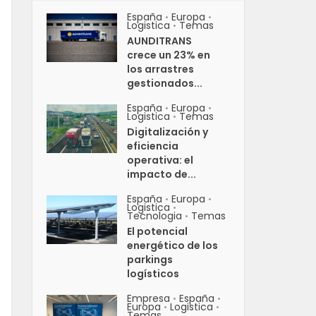
España
Europa
•
•
Logistica
Temas
•
AUNDITRANS
crece un 23% en
los arrastres
gestionados...
España
Europa
•
•
Logistica
Temas
•
Digitalización y
eficiencia
operativa: el
impacto de...
España
Europa
•
•
Logistica
•
Tecnologia
Temas
•
El potencial
energético de los
parkings
logísticos
Empresa
España
•
•
Europa
Logistica
•
•
Temas