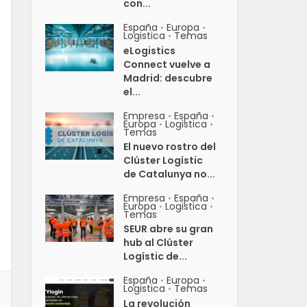
con...
España
Europa
•
•
Logistica
Temas
•
eLogistics
Connect vuelve a
Madrid: descubre
el...
Empresa
España
•
•
Europa
Logistica
•
•
Temas
El nuevo rostro del
Clúster Logístic
de Catalunya no...
Empresa
España
•
•
Europa
Logistica
•
•
Temas
SEUR abre su gran
hub al Clúster
Logístic de...
España
Europa
•
•
Logistica
Temas
•
La revolución