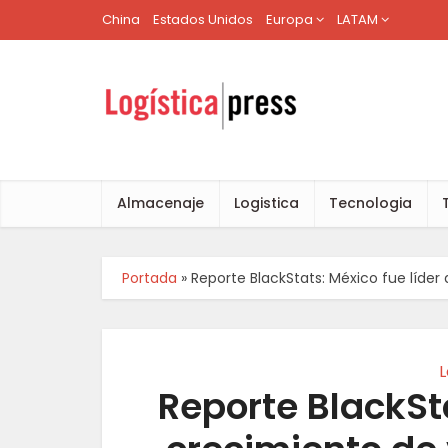
China
Estados Unidos
Europa
LATAM
Almacenaje
Logistica
Tecnologia
Portada
»
Reporte BlackStats: México fue líde
L
Reporte BlackSta