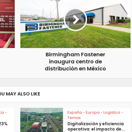
Birmingham Fastener
inaugura centro de
distribución en México
OU MAY ALSO LIKE
ica
España
Europa
Logistica
•
•
•
•
Temas
 23%
Digitalización y eficiencia
operativa: el impacto de...