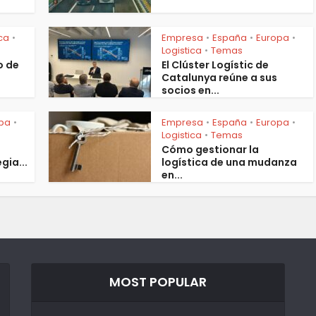
ica
Empresa
España
Europa
•
•
•
•
Logistica
Temas
•
o de
El Clúster Logístic de
s
Catalunya reúne a sus
socios en...
pa
Empresa
España
Europa
•
•
•
•
Logistica
Temas
•
Cómo gestionar la
gia...
logística de una mudanza
en...
MOST POPULAR