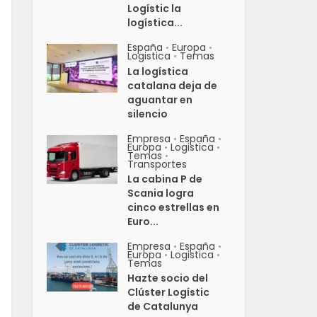
Logístic la
logística...
España
Europa
•
•
Logistica
Temas
•
La logística
catalana deja de
aguantar en
silencio
Empresa
España
•
•
Europa
Logistica
•
•
Temas
•
Transportes
La cabina P de
Scania logra
cinco estrellas en
Euro...
Empresa
España
•
•
Europa
Logistica
•
•
Temas
Hazte socio del
Clúster Logístic
de Catalunya