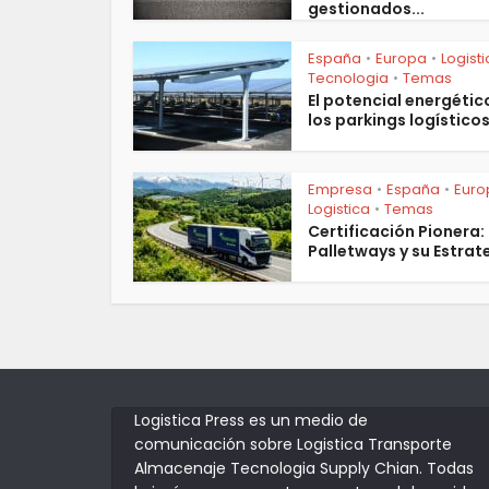
gestionados...
España
Europa
Logist
•
•
Tecnologia
Temas
•
El potencial energétic
los parkings logístico
Empresa
España
Euro
•
•
Logistica
Temas
•
Certificación Pionera:
Palletways y su Estrate
Logistica Press es un medio de
comunicación sobre Logistica Transporte
Almacenaje Tecnologia Supply Chian. Todas