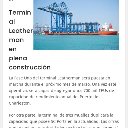
Termin
al
Leather
man
en
plena
construcción
La Fase Uno del terminal Leatherman será puesta en
marcha durante el próximo mes de marzo. Una vez esté
operativa, será capaz de agregar unos 700 mil TEUs de
capacidad de rendimiento anual del Puerto de
Charleston.
Por otra parte, la terminal de tres muelles duplicará la
capacidad que posee SC Ports en la actualidad. Las cifras
que manejan las autoridades portuarias es que agregará