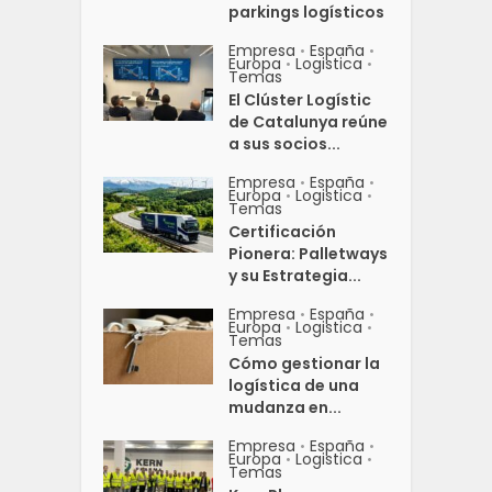
parkings logísticos
Empresa
España
•
•
Europa
Logistica
•
•
Temas
El Clúster Logístic
de Catalunya reúne
a sus socios...
Empresa
España
•
•
Europa
Logistica
•
•
Temas
Certificación
Pionera: Palletways
y su Estrategia...
Empresa
España
•
•
Europa
Logistica
•
•
Temas
Cómo gestionar la
logística de una
mudanza en...
Empresa
España
•
•
Europa
Logistica
•
•
Temas