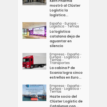
Kern Pharma
mostró al Clúster
Logístic la
logística...
España
Europa
•
•
Logistica
Temas
•
La logística
catalana deja de
aguantar en
silencio
Empresa
España
•
•
Europa
Logistica
•
•
Temas
•
Transportes
La cabina P de
Scania logra cinco
estrellas en Euro...
Empresa
España
•
•
Europa
Logistica
•
•
Temas
Hazte socio del
Clúster Logístic de
Catalunya con...