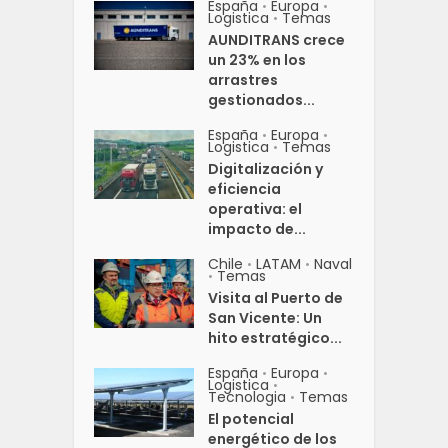
España
Europa
•
•
Logistica
Temas
•
AUNDITRANS crece
un 23% en los
arrastres
gestionados...
España
Europa
•
•
Logistica
Temas
•
Digitalización y
eficiencia
operativa: el
impacto de...
Chile
LATAM
Naval
•
•
Temas
•
Visita al Puerto de
San Vicente: Un
hito estratégico...
España
Europa
•
•
Logistica
•
Tecnologia
Temas
•
El potencial
energético de los