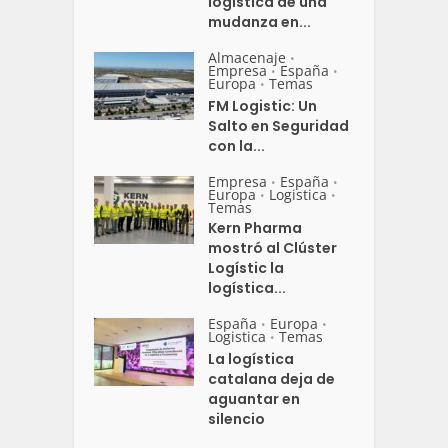
logística de una
mudanza en...
Almacenaje
•
Empresa
España
•
•
Europa
Temas
•
FM Logistic: Un
Salto en Seguridad
con la...
Empresa
España
•
•
Europa
Logistica
•
•
Temas
Kern Pharma
mostró al Clúster
Logístic la
logística...
España
Europa
•
•
Logistica
Temas
•
La logística
catalana deja de
aguantar en
silencio