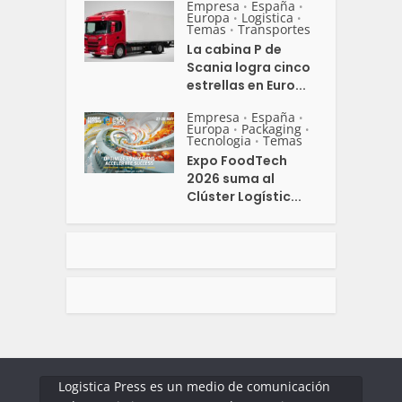
Empresa
España
•
•
Europa
Logistica
•
•
Temas
Transportes
•
La cabina P de
Scania logra cinco
estrellas en Euro...
Empresa
España
•
•
Europa
Packaging
•
•
Tecnologia
Temas
•
Expo FoodTech
2026 suma al
Clúster Logístic...
Logistica Press es un medio de comunicación