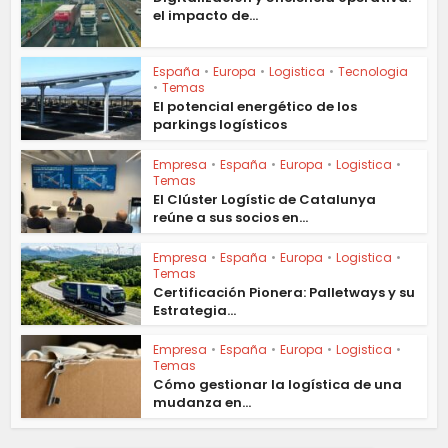
el impacto de...
España
•
Europa
•
Logistica
•
Tecnologia
•
Temas
El potencial energético de los
parkings logísticos
Empresa
•
España
•
Europa
•
Logistica
•
Temas
El Clúster Logístic de Catalunya
reúne a sus socios en...
Empresa
•
España
•
Europa
•
Logistica
•
Temas
Certificación Pionera: Palletways y su
Estrategia...
Empresa
•
España
•
Europa
•
Logistica
•
Temas
Cómo gestionar la logística de una
mudanza en...