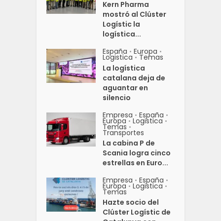
Kern Pharma
mostró al Clúster
Logístic la
logística...
España
Europa
•
•
Logistica
Temas
•
La logística
catalana deja de
aguantar en
silencio
Empresa
España
•
•
Europa
Logistica
•
•
Temas
•
Transportes
La cabina P de
Scania logra cinco
estrellas en Euro...
Empresa
España
•
•
Europa
Logistica
•
•
Temas
Hazte socio del
Clúster Logístic de