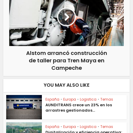
Alstom arrancó construcción
de taller para Tren Maya en
Campeche
YOU MAY ALSO LIKE
España
•
Europa
•
Logistica
•
Temas
AUNDITRANS crece un 23% en los
arrastres gestionados...
España
•
Europa
•
Logistica
•
Temas
Digitalización y eficiencia operativa: