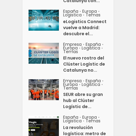
Catalunya con...
España
Europa
•
•
Logistica
Temas
•
eLogistics Connect
vuelve a Madrid:
descubre el...
Empresa
España
•
•
Europa
Logistica
•
•
Temas
El nuevo rostro del
Clúster Logístic de
Catalunya no...
Empresa
España
•
•
Europa
Logistica
•
•
Temas
SEUR abre su gran
hub al Clúster
Logístic de...
España
Europa
•
•
Logistica
Temas
•
La revolución
logística: metro de