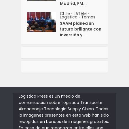
Madrid, FM...
Chile
LATAM
•
•
Logistica
Temas
•
SAAM planea un
futuro brillante con
inversión y...
Logistica Press es un medio de
comunicación sobre Logistica Transporte
Almacenaje Tecnologia Supply Chian. Todas
la imágenes presentes en esta web han sido
recogidas en bancos de imágenes gratuitos.
En caso de que reconozca entre ellas una