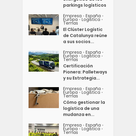
parkings logísticos
Empresa
España
•
•
Europa
Logistica
•
•
Temas
El Clúster Logístic
de Catalunya reúne
a sus socios...
Empresa
España
•
•
Europa
Logistica
•
•
Temas
Certificación
Pionera: Palletways
y su Estrategia...
Empresa
España
•
•
Europa
Logistica
•
•
Temas
Cómo gestionar la
logística de una
mudanza en...
Empresa
España
•
•
Europa
Logistica
•
•
Temas