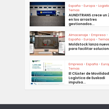
España
Europa
Logist
•
•
Temas
AUNDITRANS crece un
en los arrastres
gestionados...
Almacenaje
Empresa
•
•
España
Europa
Tema
•
•
Moldstock lanza nuev
para facilitar solucion
Empresa
España
Euro
•
•
Temas
El Clúster de Movilidad
Logística de Euskadi
impulsa...