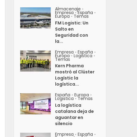
Almacenaje
•
Empresa
España
•
•
Europa
Temas
•
FM Logistic: Un
Salto en
Seguridad con
la...
Empresa
España
•
•
Europa
Logistica
•
•
Temas
Kern Pharma
mostró al Clúster
Logístic la
logística...
España
Europa
•
•
Logistica
Temas
•
La logística
catalana deja de
aguantar en
silencio
Empresa
España
•
•