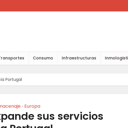
Transportes
Consumo
Infraestructuras
Inmologist
cia Portugal
macenaje
Europa
•
xpande sus servicios