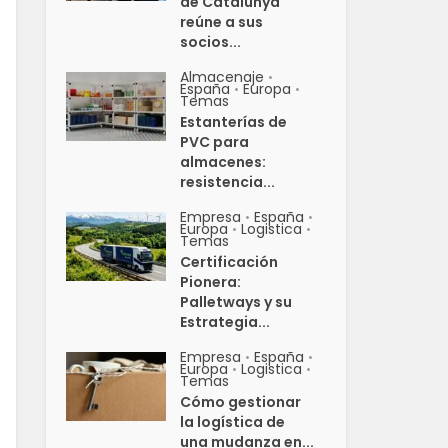
de Catalunya
reúne a sus
socios...
Almacenaje
•
España
Europa
•
•
Temas
Estanterías de
PVC para
almacenes:
resistencia...
Empresa
España
•
•
Europa
Logistica
•
•
Temas
Certificación
Pionera:
Palletways y su
Estrategia...
Empresa
España
•
•
Europa
Logistica
•
•
Temas
Cómo gestionar
la logística de
una mudanza en...