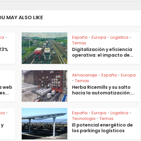
OU MAY ALSO LIKE
ica
España
Europa
Logistica
•
•
•
•
Temas
 23%
Digitalización y eficiencia
operativa: el impacto de...
Almacenaje
España
Europa
•
•
s
Temas
•
a web
Herba Ricemills y su salto
es...
hacia la automatización:...
pa
España
Europa
Logistica
•
•
•
•
Tecnologia
Temas
•
 y
El potencial energético de
los parkings logísticos