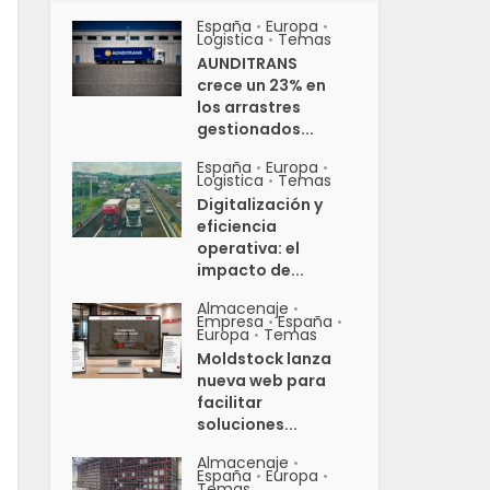
España
Europa
•
•
Logistica
Temas
•
AUNDITRANS
crece un 23% en
los arrastres
gestionados...
España
Europa
•
•
Logistica
Temas
•
Digitalización y
eficiencia
operativa: el
impacto de...
Almacenaje
•
Empresa
España
•
•
Europa
Temas
•
Moldstock lanza
nueva web para
facilitar
soluciones...
Almacenaje
•
España
Europa
•
•
Temas