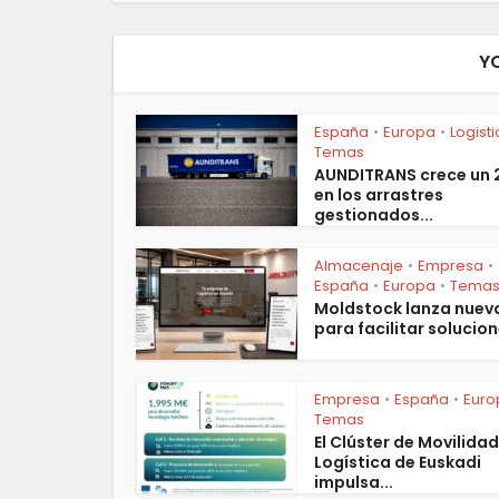
Y
España
Europa
Logist
•
•
Temas
AUNDITRANS crece un
en los arrastres
gestionados...
Almacenaje
Empresa
•
•
España
Europa
Tema
•
•
Moldstock lanza nuev
para facilitar solucion
Empresa
España
Euro
•
•
Temas
El Clúster de Movilidad
Logística de Euskadi
impulsa...