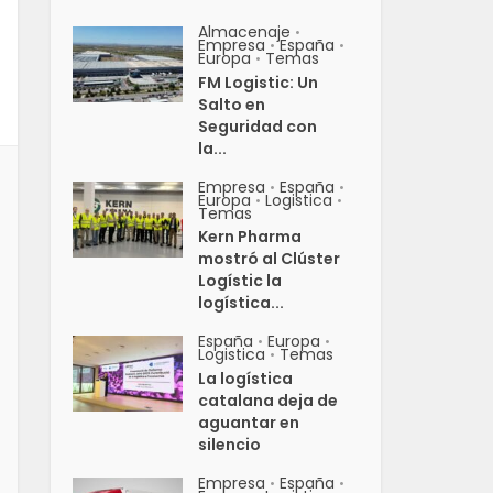
Almacenaje
•
Empresa
España
•
•
Europa
Temas
•
FM Logistic: Un
Salto en
Seguridad con
la...
Empresa
España
•
•
Europa
Logistica
•
•
Temas
Kern Pharma
mostró al Clúster
Logístic la
logística...
España
Europa
•
•
Logistica
Temas
•
La logística
catalana deja de
aguantar en
silencio
Empresa
España
•
•