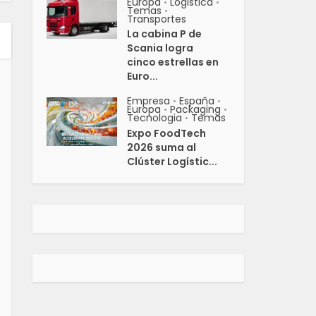
Europa
Logistica
•
•
Temas
•
Transportes
La cabina P de
Scania logra
cinco estrellas en
Euro...
Empresa
España
•
•
Europa
Packaging
•
•
Tecnologia
Temas
•
Expo FoodTech
2026 suma al
Clúster Logístic...