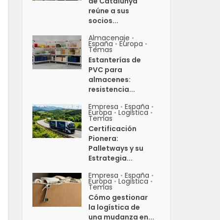
de Catalunya
reúne a sus
socios...
Almacenaje
•
España
Europa
•
•
Temas
Estanterías de
PVC para
almacenes:
resistencia...
Empresa
España
•
•
Europa
Logistica
•
•
Temas
Certificación
Pionera:
Palletways y su
Estrategia...
Empresa
España
•
•
Europa
Logistica
•
•
Temas
Cómo gestionar
la logística de
una mudanza en...