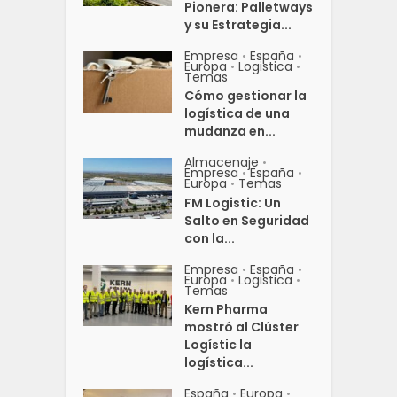
Pionera: Palletways
y su Estrategia...
Empresa
España
•
•
Europa
Logistica
•
•
Temas
Cómo gestionar la
logística de una
mudanza en...
Almacenaje
•
Empresa
España
•
•
Europa
Temas
•
FM Logistic: Un
Salto en Seguridad
con la...
Empresa
España
•
•
Europa
Logistica
•
•
Temas
Kern Pharma
mostró al Clúster
Logístic la
logística...
España
Europa
•
•