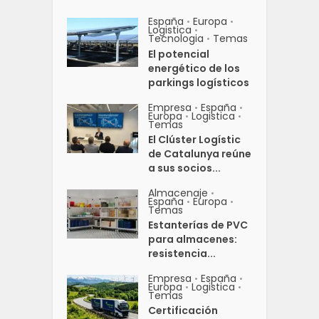
España
Europa
•
•
Logistica
•
Tecnologia
Temas
•
El potencial
energético de los
parkings logísticos
Empresa
España
•
•
Europa
Logistica
•
•
Temas
El Clúster Logístic
de Catalunya reúne
a sus socios...
Almacenaje
•
España
Europa
•
•
Temas
Estanterías de PVC
para almacenes:
resistencia...
Empresa
España
•
•
Europa
Logistica
•
•
Temas
Certificación