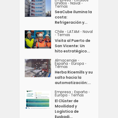
•
Unidos
Naval
•
•
Temas
SeaCube ilumina la
costa:
Refrigeración y...
Chile
LATAM
Naval
•
•
Temas
•
Visita al Puerto de
San Vicente: Un
hito estratégico...
Almacenaje
•
España
Europa
•
•
Temas
Herba Ricemills y su
salto hacia la
automatización:...
Empresa
España
•
•
Europa
Temas
•
El Clúster de
Movilidad y
Logística de
Euskadi...