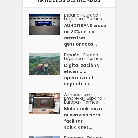
ARTICULOS DESTACADOS
España
Europa
•
•
Logistica
Temas
•
AUNDITRANS crece
un 23% en los
arrastres
gestionados...
España
Europa
•
•
Logistica
Temas
•
Digitalización y
eficiencia
operativa: el
impacto de...
Almacenaje
•
Empresa
España
•
•
Europa
Temas
•
Moldstock lanza
nueva web para
facilitar
soluciones...
Empresa
Estados