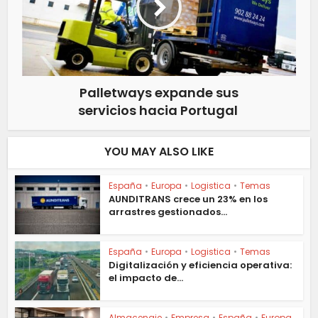
Palletways expande sus
servicios hacia Portugal
YOU MAY ALSO LIKE
España
•
Europa
•
Logistica
•
Temas
AUNDITRANS crece un 23% en los
arrastres gestionados...
España
•
Europa
•
Logistica
•
Temas
Digitalización y eficiencia operativa:
el impacto de...
Almacenaje
•
Empresa
•
España
•
Europa