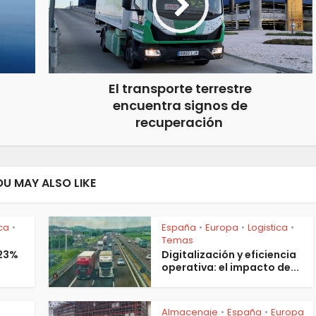
El transporte terrestre
encuentra signos de
recuperación
OU MAY ALSO LIKE
ica
España
Europa
Logistica
•
•
•
•
Temas
 23%
Digitalización y eficiencia
operativa: el impacto de...
Almacenaje
España
Europa
•
•