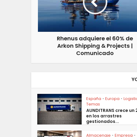
Rhenus adquiere el 60% de
Arkon Shipping & Projects |
Comunicado
Y
España
Europa
Logist
•
•
Temas
AUNDITRANS crece un
en los arrastres
gestionados...
Almacenaje
Empresa
•
•