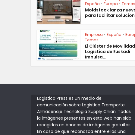
España
Europa
Tema
•
•
Moldstock lanza nuev
para facilitar solucion
Empresa
España
Euro
•
•
Temas
El Clúster de Movilidad
Logística de Euskadi
impulsa...
Logistica Press es un medio de
comunicación sobre Logistica Transporte
Almacenaje Tecnologia Supply Chian. Todas
la imágenes presentes en esta web han sido
recogidas en bancos de imágenes gratuitos.
En caso de que reconozca entre ellas una