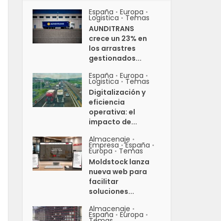
España
Europa
•
•
Logistica
Temas
•
AUNDITRANS
crece un 23% en
los arrastres
gestionados...
España
Europa
•
•
Logistica
Temas
•
Digitalización y
eficiencia
operativa: el
impacto de...
Almacenaje
•
Empresa
España
•
•
Europa
Temas
•
Moldstock lanza
nueva web para
facilitar
soluciones...
Almacenaje
•
España
Europa
•
•
Temas