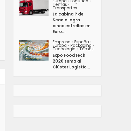
Europa
Logistica
•
•
Temas
•
Transportes
La cabina P de
Scania logra
cinco estrellas en
Euro...
Empresa
España
•
•
Europa
Packaging
•
•
Tecnologia
Temas
•
Expo FoodTech
2026 suma al
Clúster Logístic...