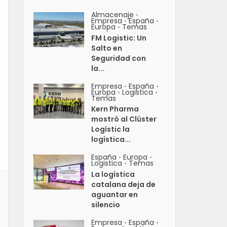
Almacenaje
•
Empresa
España
•
•
Europa
Temas
•
FM Logistic: Un
Salto en
Seguridad con
la...
Empresa
España
•
•
Europa
Logistica
•
•
Temas
Kern Pharma
mostró al Clúster
Logístic la
logística...
España
Europa
•
•
Logistica
Temas
•
La logística
catalana deja de
aguantar en
silencio
Empresa
España
•
•