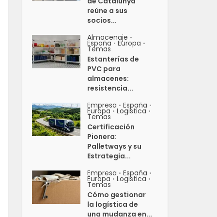
de Catalunya
reúne a sus
socios...
Almacenaje
•
España
Europa
•
•
Temas
Estanterías de
PVC para
almacenes:
resistencia...
Empresa
España
•
•
Europa
Logistica
•
•
Temas
Certificación
Pionera:
Palletways y su
Estrategia...
Empresa
España
•
•
Europa
Logistica
•
•
Temas
Cómo gestionar
la logística de
una mudanza en...