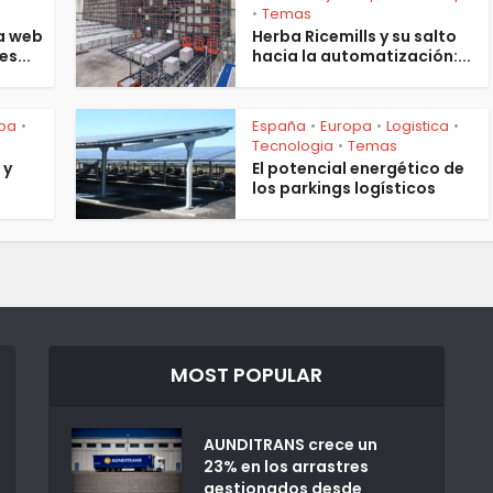
s
Temas
•
a web
Herba Ricemills y su salto
es...
hacia la automatización:...
pa
España
Europa
Logistica
•
•
•
•
Tecnologia
Temas
•
 y
El potencial energético de
los parkings logísticos
MOST POPULAR
AUNDITRANS crece un
23% en los arrastres
gestionados desde