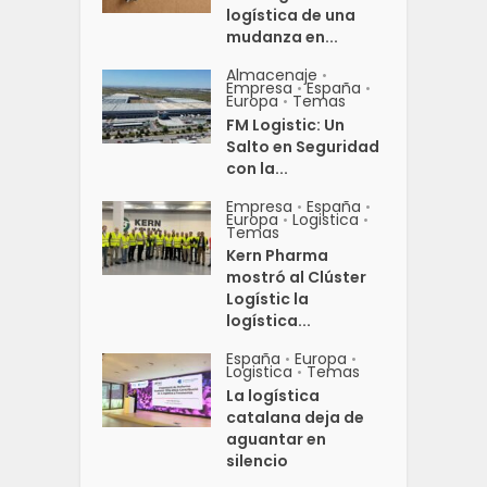
logística de una
mudanza en...
Almacenaje
•
Empresa
España
•
•
Europa
Temas
•
FM Logistic: Un
Salto en Seguridad
con la...
Empresa
España
•
•
Europa
Logistica
•
•
Temas
Kern Pharma
mostró al Clúster
Logístic la
logística...
España
Europa
•
•
Logistica
Temas
•
La logística
catalana deja de
aguantar en
silencio