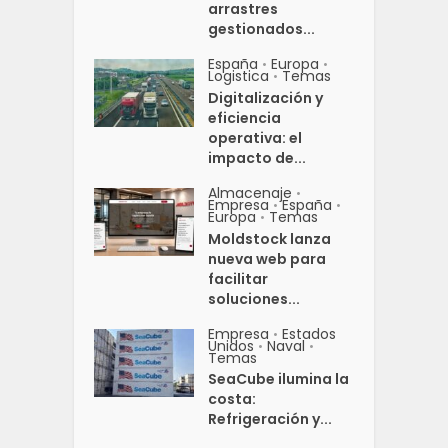
arrastres
gestionados...
España
Europa
•
•
Logistica
Temas
•
Digitalización y
eficiencia
operativa: el
impacto de...
Almacenaje
•
Empresa
España
•
•
Europa
Temas
•
Moldstock lanza
nueva web para
facilitar
soluciones...
Empresa
Estados
•
Unidos
Naval
•
•
Temas
SeaCube ilumina la
costa:
Refrigeración y...