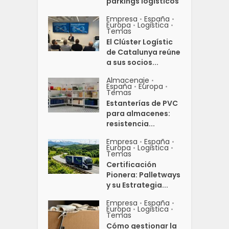
parkings logísticos
Empresa
España
•
•
Europa
Logistica
•
•
Temas
El Clúster Logístic
de Catalunya reúne
a sus socios...
Almacenaje
•
España
Europa
•
•
Temas
Estanterías de PVC
para almacenes:
resistencia...
Empresa
España
•
•
Europa
Logistica
•
•
Temas
Certificación
Pionera: Palletways
y su Estrategia...
Empresa
España
•
•
Europa
Logistica
•
•
Temas
Cómo gestionar la