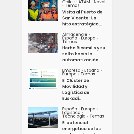
Chile
LATAM
Naval
•
•
Temas
•
Visita al Puerto de
San Vicente: Un
hito estratégico...
Almacenaje
•
España
Europa
•
•
Temas
Herba Ricemills y su
salto hacia la
automatización:...
Empresa
España
•
•
Europa
Temas
•
El Clúster de
Movilidad y
Logística de
Euskadi...
España
Europa
•
•
Logistica
•
Tecnologia
Temas
•
El potencial
energético de los