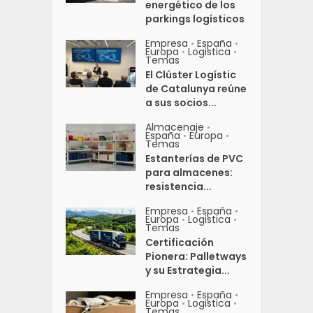
energético de los
parkings logísticos
Empresa
España
•
•
Europa
Logistica
•
•
Temas
El Clúster Logístic
de Catalunya reúne
a sus socios...
Almacenaje
•
España
Europa
•
•
Temas
Estanterías de PVC
para almacenes:
resistencia...
Empresa
España
•
•
Europa
Logistica
•
•
Temas
Certificación
Pionera: Palletways
y su Estrategia...
Empresa
España
•
•
Europa
Logistica
•
•
Temas