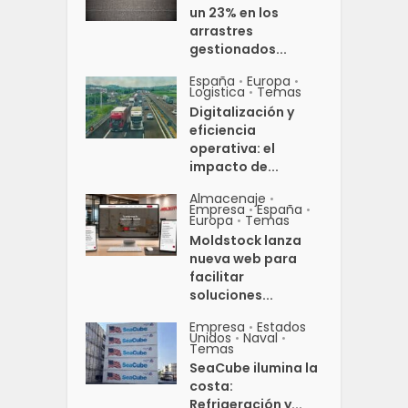
un 23% en los
arrastres
gestionados...
España
Europa
•
•
Logistica
Temas
•
Digitalización y
eficiencia
operativa: el
impacto de...
Almacenaje
•
Empresa
España
•
•
Europa
Temas
•
Moldstock lanza
nueva web para
facilitar
soluciones...
Empresa
Estados
•
Unidos
Naval
•
•
Temas
SeaCube ilumina la
costa:
Refrigeración y...