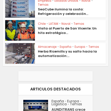
Empresa
•
Estados Unidos
•
Naval
•
Temas
SeaCube ilumina la costa:
Refrigeración y celebración...
Chile
•
LATAM
•
Naval
•
Temas
Visita al Puerto de San Vicente: Un
hito estratégico...
Almacenaje
•
España
•
Europa
•
Temas
Herba Ricemills y su salto hacia la
automatización:...
ARTICULOS DESTACADOS
España
Europa
•
•
Logistica
Temas
•
AUNDITRANS crece