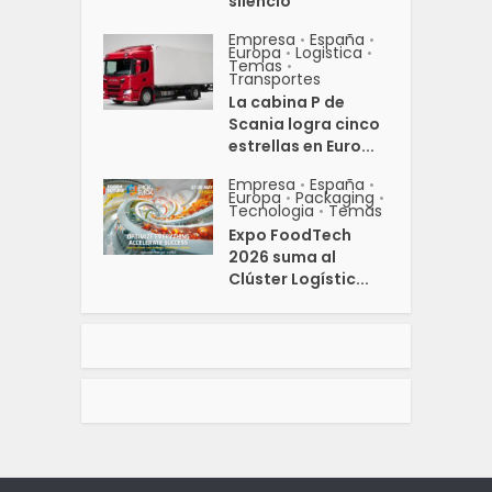
silencio
Empresa
España
•
•
Europa
Logistica
•
•
Temas
•
Transportes
La cabina P de
Scania logra cinco
estrellas en Euro...
Empresa
España
•
•
Europa
Packaging
•
•
Tecnologia
Temas
•
Expo FoodTech
2026 suma al
Clúster Logístic...