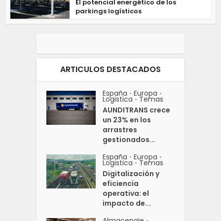
El potencial energético de los
parkings logísticos
ARTICULOS DESTACADOS
España
Europa
•
•
Logistica
Temas
•
AUNDITRANS crece
un 23% en los
arrastres
gestionados...
España
Europa
•
•
Logistica
Temas
•
Digitalización y
eficiencia
operativa: el
impacto de...
Almacenaje
•