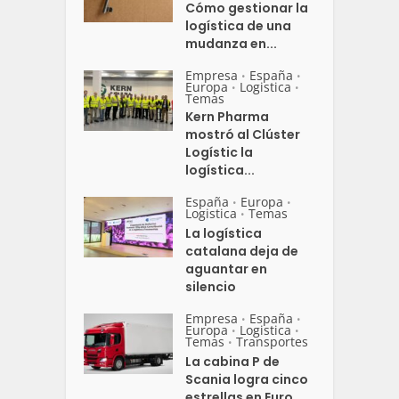
Cómo gestionar la
logística de una
mudanza en...
Empresa
España
•
•
Europa
Logistica
•
•
Temas
Kern Pharma
mostró al Clúster
Logístic la
logística...
España
Europa
•
•
Logistica
Temas
•
La logística
catalana deja de
aguantar en
silencio
Empresa
España
•
•
Europa
Logistica
•
•
Temas
Transportes
•
La cabina P de
Scania logra cinco
estrellas en Euro...