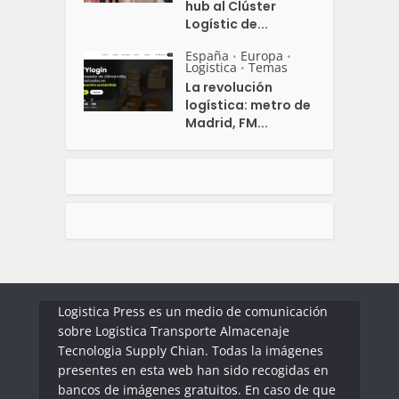
hub al Clúster
Logístic de...
España
Europa
•
•
Logistica
Temas
•
La revolución
logística: metro de
Madrid, FM...
Logistica Press es un medio de comunicación
sobre Logistica Transporte Almacenaje
Tecnologia Supply Chian. Todas la imágenes
presentes en esta web han sido recogidas en
bancos de imágenes gratuitos. En caso de que