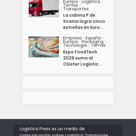
Europa
Logistica
•
•
Temas
•
Transportes
La cabina P de
Scania logra cinco
estrellas en Euro...
Empresa
España
•
•
Europa
Packaging
•
•
Tecnologia
Temas
•
Expo FoodTech
2026 suma al
Clúster Logístic...
Logistica Press es un medio de
comunicación sobre Logistica Transporte