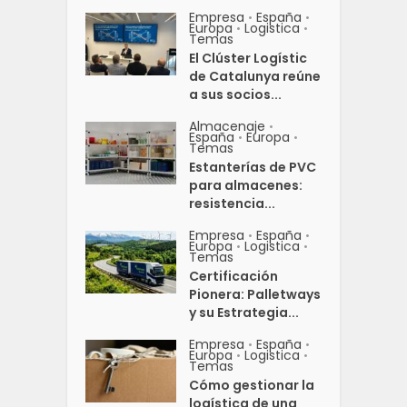
Empresa
España
•
•
Europa
Logistica
•
•
Temas
El Clúster Logístic
de Catalunya reúne
a sus socios...
Almacenaje
•
España
Europa
•
•
Temas
Estanterías de PVC
para almacenes:
resistencia...
Empresa
España
•
•
Europa
Logistica
•
•
Temas
Certificación
Pionera: Palletways
y su Estrategia...
Empresa
España
•
•
Europa
Logistica
•
•
Temas
Cómo gestionar la
logística de una