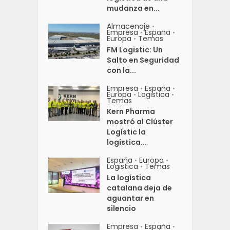
mudanza en...
Almacenaje
•
Empresa
España
•
•
Europa
Temas
•
FM Logistic: Un
Salto en Seguridad
con la...
Empresa
España
•
•
Europa
Logistica
•
•
Temas
Kern Pharma
mostró al Clúster
Logístic la
logística...
España
Europa
•
•
Logistica
Temas
•
La logística
catalana deja de
aguantar en
silencio
Empresa
España
•
•