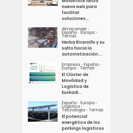
Moldstock lanza
nueva web para
facilitar
soluciones...
Almacenaje
•
España
Europa
•
•
Temas
Herba Ricemills y su
salto hacia la
automatización:...
Empresa
España
•
•
Europa
Temas
•
El Clúster de
Movilidad y
Logística de
Euskadi...
España
Europa
•
•
Logistica
•
Tecnologia
Temas
•
El potencial
energético de los
parkings logísticos