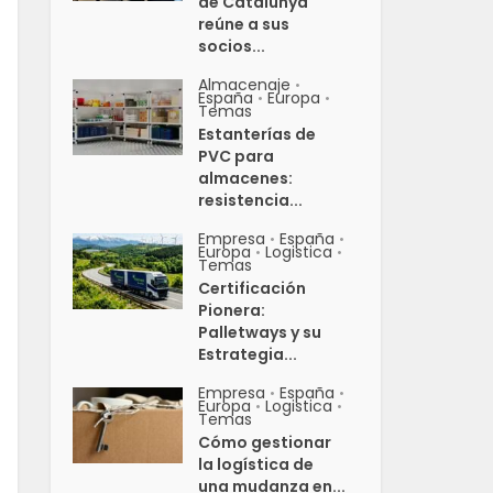
de Catalunya
reúne a sus
socios...
Almacenaje
•
España
Europa
•
•
Temas
Estanterías de
PVC para
almacenes:
resistencia...
Empresa
España
•
•
Europa
Logistica
•
•
Temas
Certificación
Pionera:
Palletways y su
Estrategia...
Empresa
España
•
•
Europa
Logistica
•
•
Temas
Cómo gestionar
la logística de
una mudanza en...