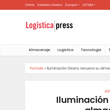
China
Estados Unidos
Europa
LATAM
Almacenaje
Logistica
Tecnologia
Portada
»
Iluminación Disano renueva su alm
Al
Iluminación