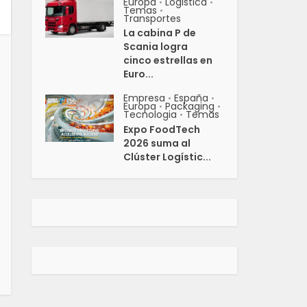
Europa
Logistica
•
•
Temas
•
Transportes
La cabina P de
Scania logra
cinco estrellas en
Euro...
Empresa
España
•
•
Europa
Packaging
•
•
Tecnologia
Temas
•
Expo FoodTech
2026 suma al
Clúster Logístic...