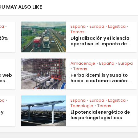
OU MAY ALSO LIKE
ica
España
Europa
Logistica
•
•
•
•
Temas
 23%
Digitalización y eficiencia
operativa: el impacto de...
Almacenaje
España
Europa
•
•
s
Temas
•
a web
Herba Ricemills y su salto
es...
hacia la automatización:...
pa
España
Europa
Logistica
•
•
•
•
Tecnologia
Temas
•
 y
El potencial energético de
los parkings logísticos