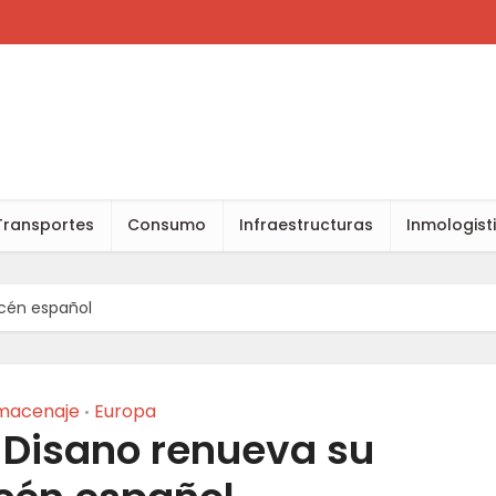
Transportes
Consumo
Infraestructuras
Inmologist
acén español
macenaje
Europa
•
 Disano renueva su