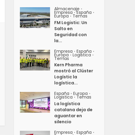
Almacenaje
•
Empresa
España
•
•
Europa
Temas
•
FM Logistic: Un
Salto en
Seguridad con
la...
Empresa
España
•
•
Europa
Logistica
•
•
Temas
Kern Pharma
mostró al Clúster
Logístic la
logística...
España
Europa
•
•
Logistica
Temas
•
La logística
catalana deja de
aguantar en
silencio
Empresa
España
•
•