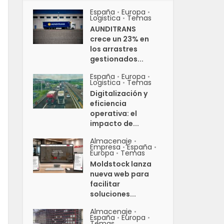
España
Europa
•
•
Logistica
Temas
•
AUNDITRANS
crece un 23% en
los arrastres
gestionados...
España
Europa
•
•
Logistica
Temas
•
Digitalización y
eficiencia
operativa: el
impacto de...
Almacenaje
•
Empresa
España
•
•
Europa
Temas
•
Moldstock lanza
nueva web para
facilitar
soluciones...
Almacenaje
•
España
Europa
•
•
Temas