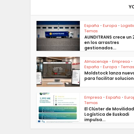
Y
España
Europa
Logist
•
•
Temas
AUNDITRANS crece un
en los arrastres
gestionados...
Almacenaje
Empresa
•
•
España
Europa
Tema
•
•
Moldstock lanza nuev
para facilitar solucion
Empresa
España
Euro
•
•
Temas
El Clúster de Movilidad
Logística de Euskadi
impulsa...