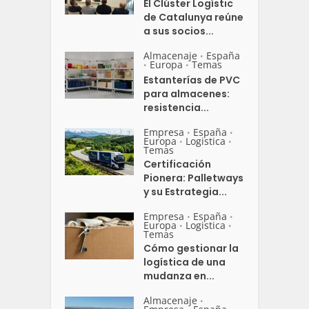
El Clúster Logístic
de Catalunya reúne
a sus socios...
Almacenaje
España
•
Europa
Temas
•
•
Estanterías de PVC
para almacenes:
resistencia...
Empresa
España
•
•
Europa
Logistica
•
•
Temas
Certificación
Pionera: Palletways
y su Estrategia...
Empresa
España
•
•
Europa
Logistica
•
•
Temas
Cómo gestionar la
logística de una
mudanza en...
Almacenaje
•