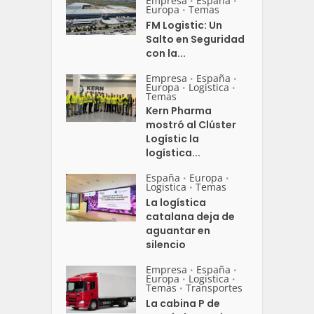
Empresa
España
•
•
Europa
Temas
•
FM Logistic: Un
Salto en Seguridad
con la...
Empresa
España
•
•
Europa
Logistica
•
•
Temas
Kern Pharma
mostró al Clúster
Logístic la
logística...
España
Europa
•
•
Logistica
Temas
•
La logística
catalana deja de
aguantar en
silencio
Empresa
España
•
•
Europa
Logistica
•
•
Temas
Transportes
•
La cabina P de