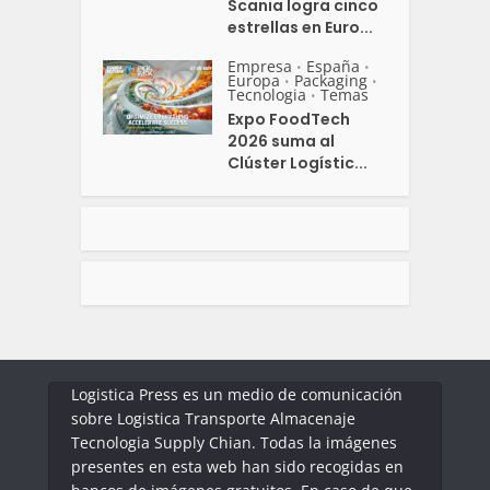
Scania logra cinco
estrellas en Euro...
Empresa
España
•
•
Europa
Packaging
•
•
Tecnologia
Temas
•
Expo FoodTech
2026 suma al
Clúster Logístic...
Logistica Press es un medio de comunicación
sobre Logistica Transporte Almacenaje
Tecnologia Supply Chian. Todas la imágenes
presentes en esta web han sido recogidas en