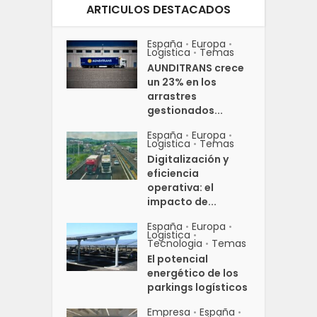
ARTICULOS DESTACADOS
España
Europa
•
•
Logistica
Temas
•
AUNDITRANS crece
un 23% en los
arrastres
gestionados...
España
Europa
•
•
Logistica
Temas
•
Digitalización y
eficiencia
operativa: el
impacto de...
España
Europa
•
•
Logistica
•
Tecnologia
Temas
•
El potencial
energético de los
parkings logísticos
Empresa
España
•
•