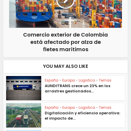
Comercio exterior de Colombia
está afectado por alza de
fletes marítimos
YOU MAY ALSO LIKE
España
•
Europa
•
Logistica
•
Temas
AUNDITRANS crece un 23% en los
arrastres gestionados...
España
•
Europa
•
Logistica
•
Temas
Digitalización y eficiencia operativa:
el impacto de...