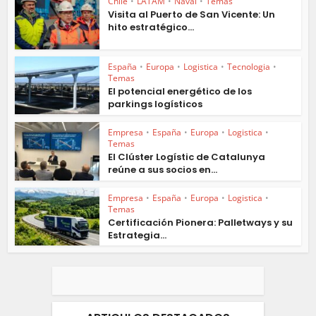
Chile
•
LATAM
•
Naval
•
Temas
Visita al Puerto de San Vicente: Un
hito estratégico...
España
•
Europa
•
Logistica
•
Tecnologia
•
Temas
El potencial energético de los
parkings logísticos
Empresa
•
España
•
Europa
•
Logistica
•
Temas
El Clúster Logístic de Catalunya
reúne a sus socios en...
Empresa
•
España
•
Europa
•
Logistica
•
Temas
Certificación Pionera: Palletways y su
Estrategia...