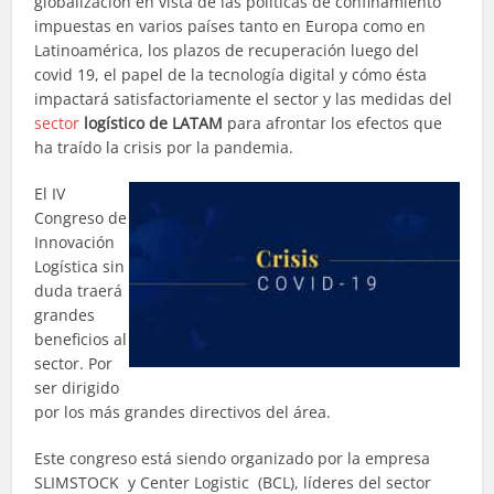
globalización en vista de las políticas de confinamiento
impuestas en varios países tanto en Europa como en
Latinoamérica, los plazos de recuperación luego del
covid 19, el papel de la tecnología digital y cómo ésta
impactará satisfactoriamente el sector y las medidas del
sector
logístico de LATAM
para afrontar los efectos que
ha traído la crisis por la pandemia.
El IV
Congreso de
Innovación
Logística sin
duda traerá
grandes
beneficios al
sector. Por
ser dirigido
por los más grandes directivos del área.
Este congreso está siendo organizado por la empresa
SLIMSTOCK y
Center Logistic (BCL), líderes del sector