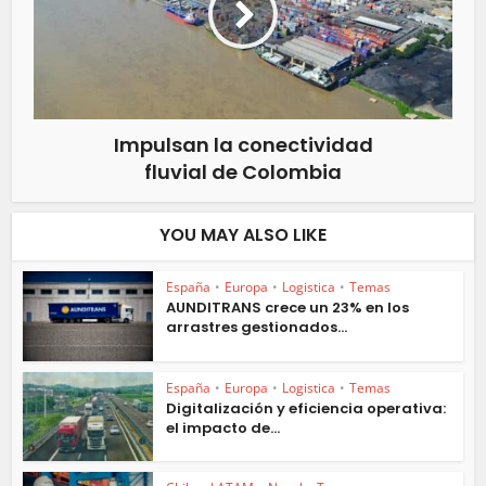
Impulsan la conectividad
fluvial de Colombia
YOU MAY ALSO LIKE
España
•
Europa
•
Logistica
•
Temas
AUNDITRANS crece un 23% en los
arrastres gestionados...
España
•
Europa
•
Logistica
•
Temas
Digitalización y eficiencia operativa:
el impacto de...