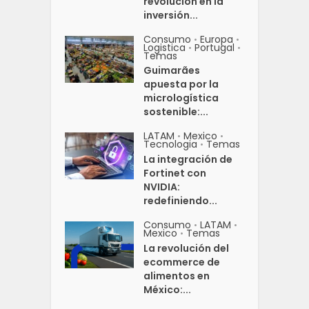
revolución en la
inversión...
Consumo
Europa
•
•
Logistica
Portugal
•
•
Temas
Guimarães
apuesta por la
micrologística
sostenible:...
LATAM
Mexico
•
•
Tecnologia
Temas
•
La integración de
Fortinet con
NVIDIA:
redefiniendo...
Consumo
LATAM
•
•
Mexico
Temas
•
La revolución del
ecommerce de
alimentos en
México:...