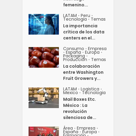
femenino...
LATAM
Peru
•
•
Tecnologia
Temas
•
La importancia
crítica de los data
centers en el...
Consumo
Empresa
•
España
Europa
•
•
•
Packaging
•
Producción
Temas
•
La colaboración
entre Washington
Fruit Growers y...
LATAM
Logistica
•
•
Mexico
Tecnologia
•
Mail Boxes Etc.
México : La
revolución
silenciosa de...
Área
Empresa
•
•
España
Europa
•
•
Formación
•