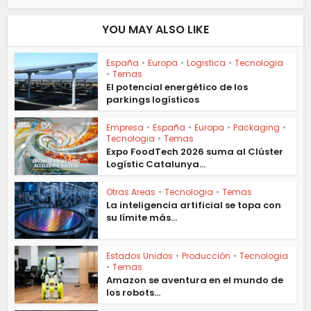
YOU MAY ALSO LIKE
España
•
Europa
•
Logistica
•
Tecnologia
•
Temas
El potencial energético de los
parkings logísticos
Empresa
•
España
•
Europa
•
Packaging
•
Tecnologia
•
Temas
Expo FoodTech 2026 suma al Clúster
Logístic Catalunya...
Otras Areas
•
Tecnologia
•
Temas
La inteligencia artificial se topa con
su límite más...
Estados Unidos
•
Producción
•
Tecnologia
•
Temas
Amazon se aventura en el mundo de
los robots...