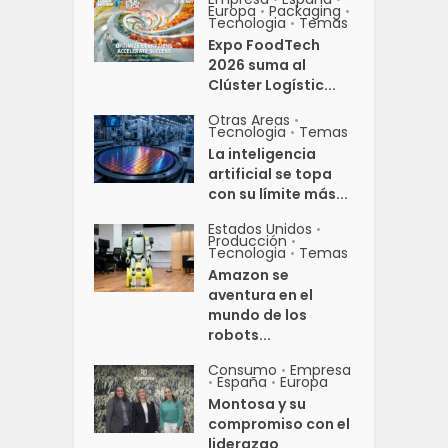
Europa
Packaging
•
•
Tecnologia
Temas
•
Expo FoodTech
2026 suma al
Clúster Logístic...
Otras Areas
•
Tecnologia
Temas
•
La inteligencia
artificial se topa
con su límite más...
Estados Unidos
•
Producción
•
Tecnologia
Temas
•
Amazon se
aventura en el
mundo de los
robots...
Consumo
Empresa
•
España
Europa
•
•
Montosa y su
compromiso con el
liderazgo