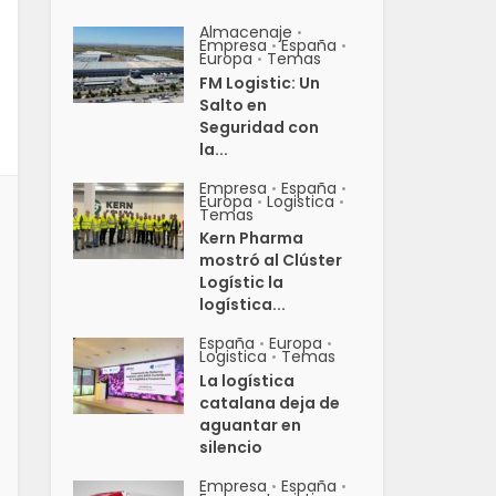
Almacenaje
•
Empresa
España
•
•
Europa
Temas
•
FM Logistic: Un
Salto en
Seguridad con
la...
Empresa
España
•
•
Europa
Logistica
•
•
Temas
Kern Pharma
mostró al Clúster
Logístic la
logística...
España
Europa
•
•
Logistica
Temas
•
La logística
catalana deja de
aguantar en
silencio
Empresa
España
•
•