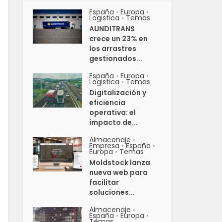
España
Europa
•
•
Logistica
Temas
•
AUNDITRANS
crece un 23% en
los arrastres
gestionados...
España
Europa
•
•
Logistica
Temas
•
Digitalización y
eficiencia
operativa: el
impacto de...
Almacenaje
•
Empresa
España
•
•
Europa
Temas
•
Moldstock lanza
nueva web para
facilitar
soluciones...
Almacenaje
•
España
Europa
•
•
Temas