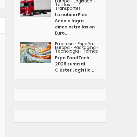
Europa
Logistica
•
•
Temas
•
Transportes
La cabina P de
Scania logra
cinco estrellas en
Euro...
Empresa
España
•
•
Europa
Packaging
•
•
Tecnologia
Temas
•
Expo FoodTech
2026 suma al
Clúster Logístic...