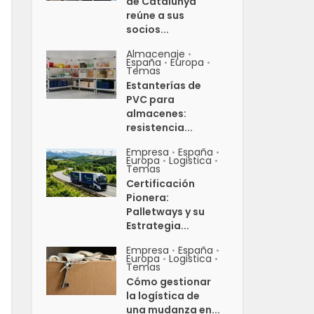
de Catalunya
reúne a sus
socios...
Almacenaje
•
España
Europa
•
•
Temas
Estanterías de
PVC para
almacenes:
resistencia...
Empresa
España
•
•
Europa
Logistica
•
•
Temas
Certificación
Pionera:
Palletways y su
Estrategia...
Empresa
España
•
•
Europa
Logistica
•
•
Temas
Cómo gestionar
la logística de
una mudanza en...