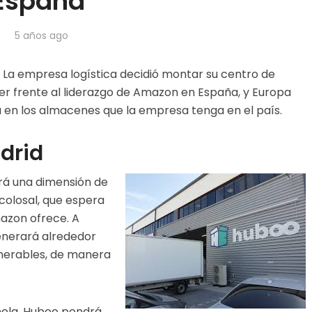
España
5 años ago
 La empresa logística decidió montar su centro de
cer frente al liderazgo de Amazon en España, y Europa
ea en los almacenes que la empresa tenga en el país.
drid
rá una dimensión de
colosal, que espera
azon ofrece. A
enerará alrededor
merables, de manera
ñola, Huboo pondrá