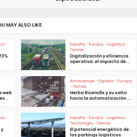
OU MAY ALSO LIKE
ica
España
Europa
Logistica
•
•
•
•
Temas
 23%
Digitalización y eficiencia
operativa: el impacto de...
Almacenaje
España
Europa
•
•
s
Temas
•
a web
Herba Ricemills y su salto
es...
hacia la automatización:...
pa
España
Europa
Logistica
•
•
•
•
Tecnologia
Temas
•
 y
El potencial energético de
los parkings logísticos