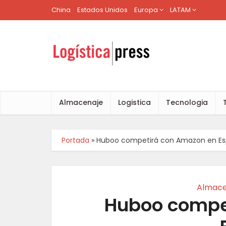
China
Estados Unidos
Europa
LATAM
Almacenaje
Logistica
Tecnologia
Portada
»
Huboo competirá con Amazon en E
Almace
Huboo compe