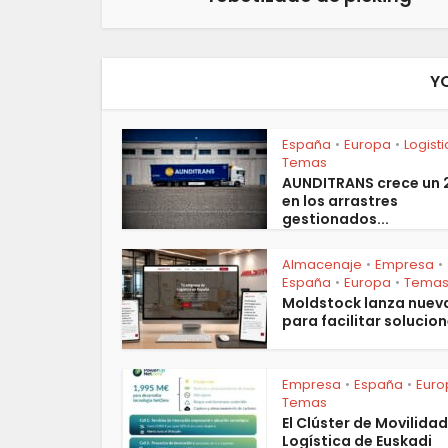
Y
España
Europa
Logist
•
•
Temas
AUNDITRANS crece un
en los arrastres
gestionados...
Almacenaje
Empresa
•
•
España
Europa
Tema
•
•
Moldstock lanza nuev
para facilitar solucion
Empresa
España
Euro
•
•
Temas
El Clúster de Movilidad
Logística de Euskadi