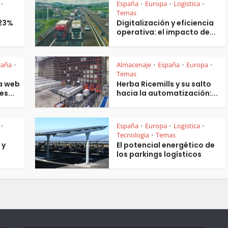
España
Europa
Logistica
•
•
•
•
Temas
 23%
Digitalización y eficiencia
operativa: el impacto de...
paña
Almacenaje
España
Europa
•
•
•
•
Temas
a web
Herba Ricemills y su salto
es...
hacia la automatización:...
España
Europa
Logistica
•
•
•
•
Tecnologia
Temas
•
 y
El potencial energético de
los parkings logísticos