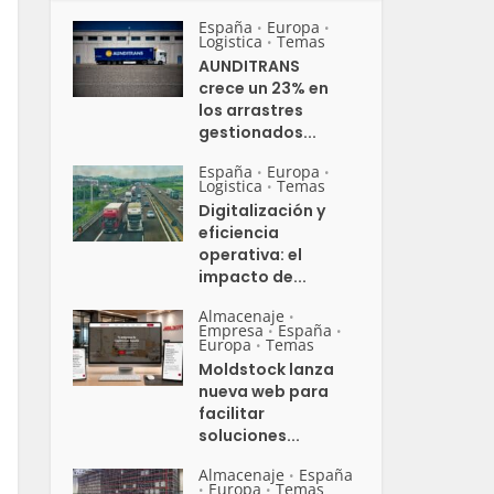
España
Europa
•
•
Logistica
Temas
•
AUNDITRANS
crece un 23% en
los arrastres
gestionados...
España
Europa
•
•
Logistica
Temas
•
Digitalización y
eficiencia
operativa: el
impacto de...
Almacenaje
•
Empresa
España
•
•
Europa
Temas
•
Moldstock lanza
nueva web para
facilitar
soluciones...
Almacenaje
España
•
Europa
Temas
•
•