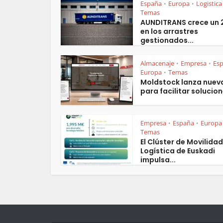
España
Europa
Logistica
•
•
Temas
AUNDITRANS crece un
en los arrastres
gestionados...
Almacenaje
Empresa
Es
•
•
Europa
Temas
•
Moldstock lanza nuev
para facilitar solucion
Empresa
España
Europa
•
•
Temas
El Clúster de Movilidad
Logística de Euskadi
impulsa...