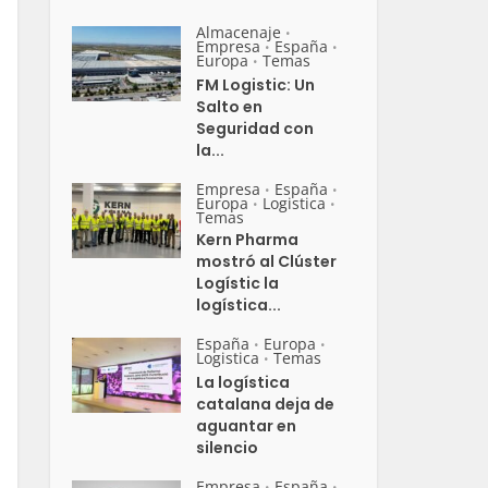
Almacenaje
•
Empresa
España
•
•
Europa
Temas
•
FM Logistic: Un
Salto en
Seguridad con
la...
Empresa
España
•
•
Europa
Logistica
•
•
Temas
Kern Pharma
mostró al Clúster
Logístic la
logística...
España
Europa
•
•
Logistica
Temas
•
La logística
catalana deja de
aguantar en
silencio
Empresa
España
•
•