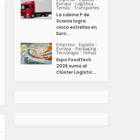
Europa
Logistica
•
•
Temas
Transportes
•
La cabina P de
Scania logra
cinco estrellas en
Euro...
Empresa
España
•
•
Europa
Packaging
•
•
Tecnologia
Temas
•
Expo FoodTech
2026 suma al
Clúster Logístic...