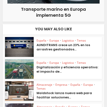
Transporte marino en Europa
implementa 5G
YOU MAY ALSO LIKE
España
•
Europa
•
Logistica
•
Temas
AUNDITRANS crece un 23% en los
arrastres gestionados...
España
•
Europa
•
Logistica
•
Temas
Digitalización y eficiencia operativa:
el impacto de...
Almacenaje
•
Empresa
•
España
•
Europa
•
Temas
Moldstock lanza nueva web para
facilitar soluciones...
Almacenaje
•
España
•
Europa
•
Temas