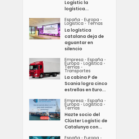
Logístic la
logística...
España
Europa
•
•
Logistica
Temas
•
La logística
catalana deja de
aguantar en
silencio
Empresa
España
•
•
Europa
Logistica
•
•
Temas
•
Transportes
La cabina P de
Scania logra cinco
estrellas en Euro...
Empresa
España
•
•
Europa
Logistica
•
•
Temas
Hazte socio del
Clúster Logístic de
Catalunya con...
España
Europa
•
•