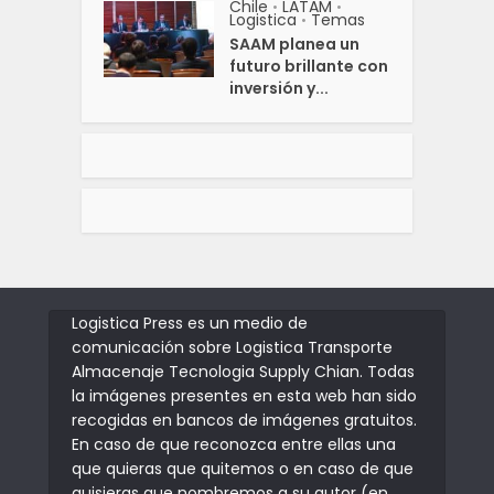
Chile
LATAM
•
•
Logistica
Temas
•
SAAM planea un
futuro brillante con
inversión y...
Logistica Press es un medio de
comunicación sobre Logistica Transporte
Almacenaje Tecnologia Supply Chian. Todas
la imágenes presentes en esta web han sido
recogidas en bancos de imágenes gratuitos.
En caso de que reconozca entre ellas una
que quieras que quitemos o en caso de que
quisieras que nombremos a su autor (en