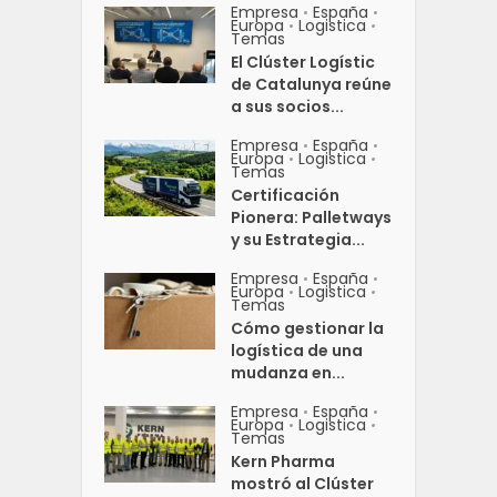
Empresa
España
•
•
Europa
Logistica
•
•
Temas
El Clúster Logístic
de Catalunya reúne
a sus socios...
Empresa
España
•
•
Europa
Logistica
•
•
Temas
Certificación
Pionera: Palletways
y su Estrategia...
Empresa
España
•
•
Europa
Logistica
•
•
Temas
Cómo gestionar la
logística de una
mudanza en...
Empresa
España
•
•
Europa
Logistica
•
•
Temas
Kern Pharma
mostró al Clúster