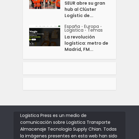
SEUR abre su gran
hub al Clúster
Logístic de...
España
Europa
•
•
Logistica
Temas
•
La revolución
logística: metro de
Madrid, FM...
Logistica Press es un medio de
comunicación sobre Logistica Transporte
Almacenaje Tecnologia Supply Chian. Todas
la imágenes presentes en esta web han sido