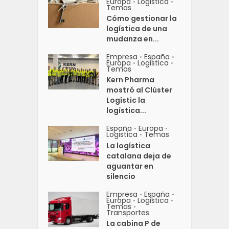
Europa
Logistica
•
•
Temas
Cómo gestionar la
logística de una
mudanza en...
Empresa
España
•
•
Europa
Logistica
•
•
Temas
Kern Pharma
mostró al Clúster
Logístic la
logística...
España
Europa
•
•
Logistica
Temas
•
La logística
catalana deja de
aguantar en
silencio
Empresa
España
•
•
Europa
Logistica
•
•
Temas
•
Transportes
La cabina P de