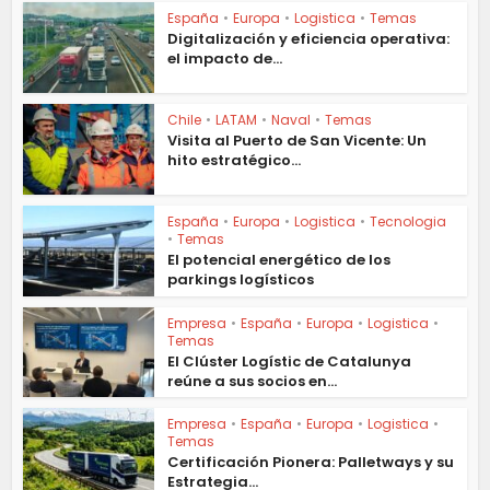
España
•
Europa
•
Logistica
•
Temas
Digitalización y eficiencia operativa:
el impacto de...
Chile
•
LATAM
•
Naval
•
Temas
Visita al Puerto de San Vicente: Un
hito estratégico...
España
•
Europa
•
Logistica
•
Tecnologia
•
Temas
El potencial energético de los
parkings logísticos
Empresa
•
España
•
Europa
•
Logistica
•
Temas
El Clúster Logístic de Catalunya
reúne a sus socios en...
Empresa
•
España
•
Europa
•
Logistica
•
Temas
Certificación Pionera: Palletways y su
Estrategia...