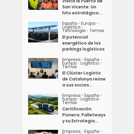
Visita al Puerto de
San Vicente: Un
hito estratégico...
España
Europa
•
•
Logistica
•
Tecnologia
Temas
•
El potencial
energético de los
parkings logísticos
Empresa
España
•
•
Europa
Logistica
•
•
Temas
El Clúster Logístic
de Catalunya reúne
a sus socios...
Empresa
España
•
•
Europa
Logistica
•
•
Temas
Certificación
Pionera: Palletways
y su Estrategia...
Empresa
España
•
•