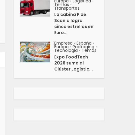
Europa
Logistica
•
•
Temas
•
Transportes
La cabina P de
Scania logra
cinco estrellas en
Euro...
Empresa
España
•
•
Europa
Packaging
•
•
Tecnologia
Temas
•
Expo FoodTech
2026 suma al
Clúster Logístic...