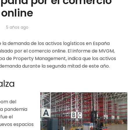
paña por el comercio
online
5 años ago
la demanda de los activos logísticos en España
lsado por el comercio online. El informe de MVGM,
pa de Property Management, indica que los activos
u demanda durante la segunda mitad de este año.
alza
boom del
 la pandemia
fue el
uevos espacios