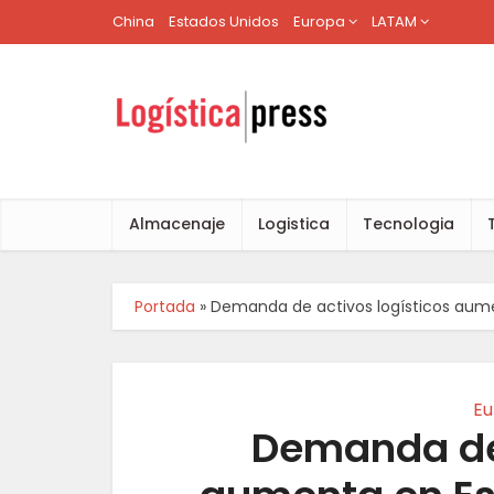
China
Estados Unidos
Europa
LATAM
Almacenaje
Logistica
Tecnologia
Portada
»
Demanda de activos logísticos aume
Eu
Demanda de 