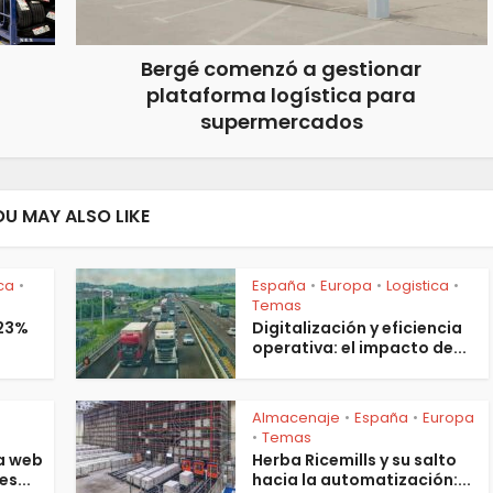
Bergé comenzó a gestionar
plataforma logística para
supermercados
OU MAY ALSO LIKE
ica
España
Europa
Logistica
•
•
•
•
Temas
 23%
Digitalización y eficiencia
operativa: el impacto de...
Almacenaje
España
Europa
•
•
s
Temas
•
a web
Herba Ricemills y su salto
es...
hacia la automatización:...