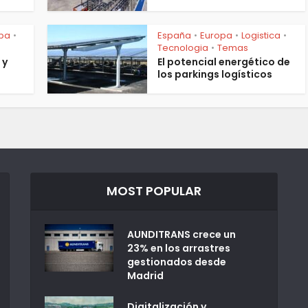
pa
España
Europa
Logistica
•
•
•
•
Tecnologia
Temas
•
 y
El potencial energético de
los parkings logísticos
MOST POPULAR
AUNDITRANS crece un
23% en los arrastres
gestionados desde
Madrid
Digitalización y