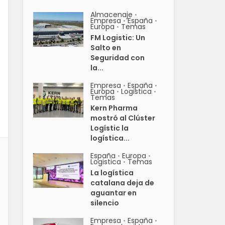
Almacenaje
•
Empresa
España
•
•
Europa
Temas
•
FM Logistic: Un
Salto en
Seguridad con
la...
Empresa
España
•
•
Europa
Logistica
•
•
Temas
Kern Pharma
mostró al Clúster
Logístic la
logística...
España
Europa
•
•
Logistica
Temas
•
La logística
catalana deja de
aguantar en
silencio
Empresa
España
•
•