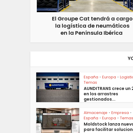
El Groupe Cat tendrá a cargo
la logística de neumáticos
en la Península Ibérica
Y
España
Europa
Logist
•
•
Temas
AUNDITRANS crece un
en los arrastres
gestionados...
Almacenaje
Empresa
•
•
España
Europa
Tema
•
•
Moldstock lanza nuev
para facilitar solucion