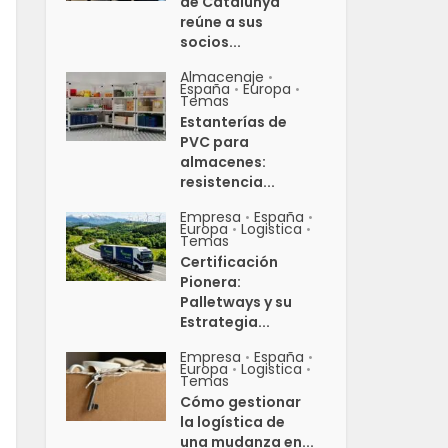
de Catalunya
reúne a sus
socios...
Almacenaje
•
España
Europa
•
•
Temas
Estanterías de
PVC para
almacenes:
resistencia...
Empresa
España
•
•
Europa
Logistica
•
•
Temas
Certificación
Pionera:
Palletways y su
Estrategia...
Empresa
España
•
•
Europa
Logistica
•
•
Temas
Cómo gestionar
la logística de
una mudanza en...