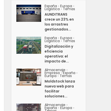
España
Europa
•
•
Logistica
Temas
•
AUNDITRANS
crece un 23% en
los arrastres
gestionados...
España
Europa
•
•
Logistica
Temas
•
Digitalización y
eficiencia
operativa: el
impacto de...
Almacenaje
•
Empresa
España
•
•
Europa
Temas
•
Moldstock lanza
nueva web para
facilitar
soluciones...
Almacenaje
•
España
Europa
•
•
Temas