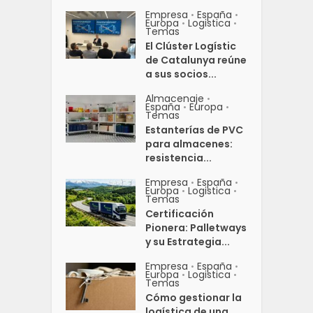
Empresa
España
•
•
Europa
Logistica
•
•
Temas
El Clúster Logístic
de Catalunya reúne
a sus socios...
Almacenaje
•
España
Europa
•
•
Temas
Estanterías de PVC
para almacenes:
resistencia...
Empresa
España
•
•
Europa
Logistica
•
•
Temas
Certificación
Pionera: Palletways
y su Estrategia...
Empresa
España
•
•
Europa
Logistica
•
•
Temas
Cómo gestionar la
logística de una