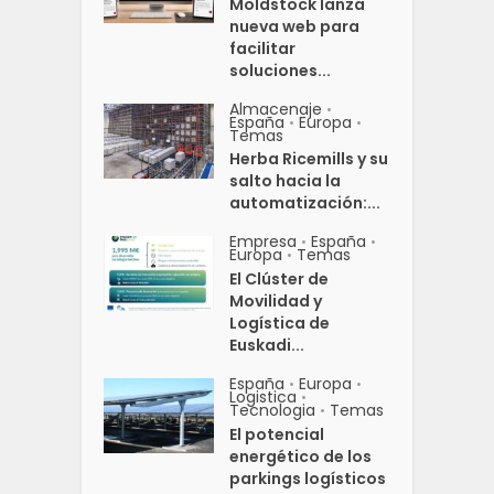
Moldstock lanza
nueva web para
facilitar
soluciones...
Almacenaje
•
España
Europa
•
•
Temas
Herba Ricemills y su
salto hacia la
automatización:...
Empresa
España
•
•
Europa
Temas
•
El Clúster de
Movilidad y
Logística de
Euskadi...
España
Europa
•
•
Logistica
•
Tecnologia
Temas
•
El potencial
energético de los
parkings logísticos