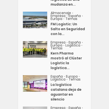
mudanza en...
Almacenaje
•
Empresa
España
•
•
Europa
Temas
•
FM Logistic: Un
Salto en Seguridad
con la...
Empresa
España
•
•
Europa
Logistica
•
•
Temas
Kern Pharma
mostró al Clúster
Logístic la
logística...
España
Europa
•
•
Logistica
Temas
•
La logística
catalana deja de
aguantar en
silencio
Empresa
España
•
•