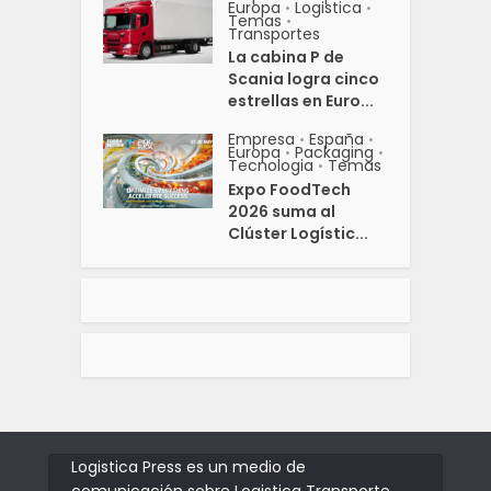
Europa
Logistica
•
•
Temas
•
Transportes
La cabina P de
Scania logra cinco
estrellas en Euro...
Empresa
España
•
•
Europa
Packaging
•
•
Tecnologia
Temas
•
Expo FoodTech
2026 suma al
Clúster Logístic...
Logistica Press es un medio de
comunicación sobre Logistica Transporte