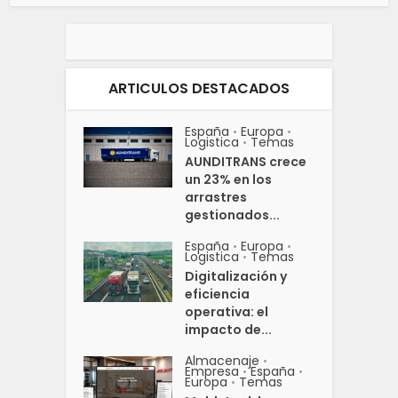
ARTICULOS DESTACADOS
España
Europa
•
•
Logistica
Temas
•
AUNDITRANS crece
un 23% en los
arrastres
gestionados...
España
Europa
•
•
Logistica
Temas
•
Digitalización y
eficiencia
operativa: el
impacto de...
Almacenaje
•
Empresa
España
•
•
Europa
Temas
•