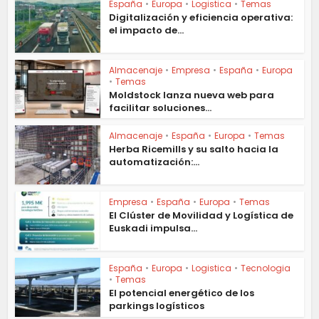
España
•
Europa
•
Logistica
•
Temas
Digitalización y eficiencia operativa:
el impacto de...
Almacenaje
•
Empresa
•
España
•
Europa
•
Temas
Moldstock lanza nueva web para
facilitar soluciones...
Almacenaje
•
España
•
Europa
•
Temas
Herba Ricemills y su salto hacia la
automatización:...
Empresa
•
España
•
Europa
•
Temas
El Clúster de Movilidad y Logística de
Euskadi impulsa...
España
•
Europa
•
Logistica
•
Tecnologia
•
Temas
El potencial energético de los
parkings logísticos