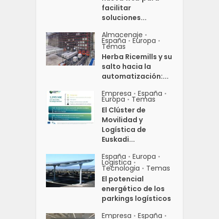
facilitar
soluciones...
Almacenaje
•
España
Europa
•
•
Temas
Herba Ricemills y su
salto hacia la
automatización:...
Empresa
España
•
•
Europa
Temas
•
El Clúster de
Movilidad y
Logística de
Euskadi...
España
Europa
•
•
Logistica
•
Tecnologia
Temas
•
El potencial
energético de los
parkings logísticos
Empresa
España
•
•