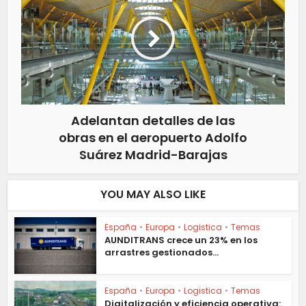
Adelantan detalles de las
obras en el aeropuerto Adolfo
Suárez Madrid-Barajas
YOU MAY ALSO LIKE
España
•
Europa
•
Logistica
•
Temas
AUNDITRANS crece un 23% en los
arrastres gestionados...
España
•
Europa
•
Logistica
•
Temas
Digitalización y eficiencia operativa: