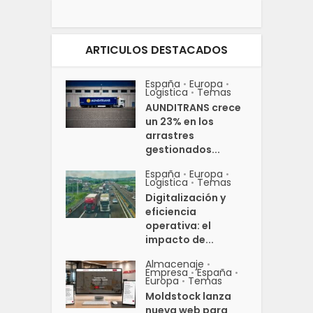
ARTICULOS DESTACADOS
España
Europa
•
•
Logistica
Temas
•
AUNDITRANS crece
un 23% en los
arrastres
gestionados...
España
Europa
•
•
Logistica
Temas
•
Digitalización y
eficiencia
operativa: el
impacto de...
Almacenaje
•
Empresa
España
•
•
Europa
Temas
•
Moldstock lanza
nueva web para