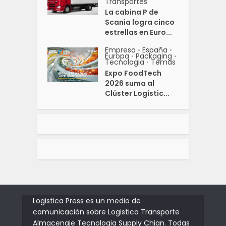
Transportes
La cabina P de
Scania logra cinco
estrellas en Euro...
Empresa
España
•
•
Europa
Packaging
•
•
Tecnologia
Temas
•
Expo FoodTech
2026 suma al
Clúster Logístic...
Logistica Press es un medio de
comunicación sobre Logistica Transporte
Almacenaje Tecnologia Supply Chian. Todas