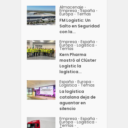
Almacenaje
•
Empresa
España
•
•
Europa
Temas
•
FM Logistic: Un
Salto en Seguridad
con la...
Empresa
España
•
•
Europa
Logistica
•
•
Temas
Kern Pharma
mostró al Clúster
Logístic la
logística...
España
Europa
•
•
Logistica
Temas
•
La logística
catalana deja de
aguantar en
silencio
Empresa
España
•
•
Europa
Logistica
•
•
Temas
•