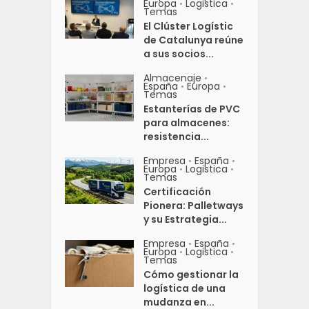
Europa
Logistica
•
•
Temas
El Clúster Logístic
de Catalunya reúne
a sus socios...
Almacenaje
•
España
Europa
•
•
Temas
Estanterías de PVC
para almacenes:
resistencia...
Empresa
España
•
•
Europa
Logistica
•
•
Temas
Certificación
Pionera: Palletways
y su Estrategia...
Empresa
España
•
•
Europa
Logistica
•
•
Temas
Cómo gestionar la
logística de una
mudanza en...