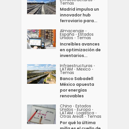
Temas
Madrid impulsa un
innovador hub
ferroviario para...
Almacenaje
•
España
Estados
•
Unidos
Temas
•
Increíbles avances
en optimización de
inventarios...
Infraestructuras
•
LATAM
Mexico
•
•
Temas
Banco Sabadell
México apuesta
por energías
renovables
China
Estados
•
Unidos
Europa
•
•
LATAM
Logistica
•
•
Otras Areas
Temas
•
Por qué la última
milla es el cuello de