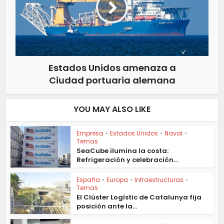
Estados Unidos amenaza a
Ciudad portuaria alemana
YOU MAY ALSO LIKE
Empresa
•
Estados Unidos
•
Naval
•
Temas
SeaCube ilumina la costa:
Refrigeración y celebración...
España
•
Europa
•
Infraestructuras
•
Temas
El Clúster Logístic de Catalunya fija
posición ante la...