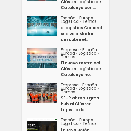
Clúster Logístic de
Catalunya con...
España
Europa
•
•
Logistica
Temas
•
eLogistics Connect
vuelve a Madrid:
descubre el...
Empresa
España
•
•
Europa
Logistica
•
•
Temas
El nuevo rostro del
Clúster Logístic de
Catalunya no...
Empresa
España
•
•
Europa
Logistica
•
•
Temas
SEUR abre su gran
hub al Clúster
Logístic de...
España
Europa
•
•
Logistica
Temas
•
La revolución