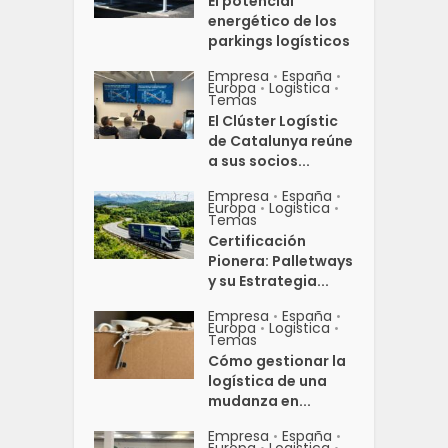
El potencial
energético de los
parkings logísticos
Empresa
España
•
•
Europa
Logistica
•
•
Temas
El Clúster Logístic
de Catalunya reúne
a sus socios...
Empresa
España
•
•
Europa
Logistica
•
•
Temas
Certificación
Pionera: Palletways
y su Estrategia...
Empresa
España
•
•
Europa
Logistica
•
•
Temas
Cómo gestionar la
logística de una
mudanza en...
Empresa
España
•
•
Europa
Logistica