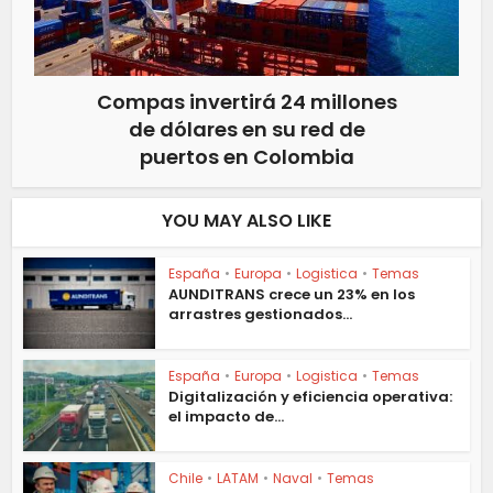
Compas invertirá 24 millones
de dólares en su red de
puertos en Colombia
YOU MAY ALSO LIKE
España
•
Europa
•
Logistica
•
Temas
AUNDITRANS crece un 23% en los
arrastres gestionados...
España
•
Europa
•
Logistica
•
Temas
Digitalización y eficiencia operativa:
el impacto de...
Chile
•
LATAM
•
Naval
•
Temas