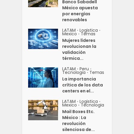
Banco Sabadell
México apuesta
por energías
renovables
LATAM
Logistica
•
•
Mexico
Temas
•
Mujeres líderes
revolucionan la
validación
térmica...
LATAM
Peru
•
•
Tecnologia
Temas
•
La importancia
crítica de los data
centers en el...
LATAM
Logistica
•
•
Mexico
Tecnologia
•
Mail Boxes Etc.
México : La
revolución
silenciosa de...