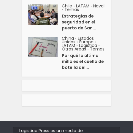
Chile
LATAM
Naval
•
•
Temas
•
Estrategias de
seguridad en el
puerto de San...
China
Estados
•
Unidos
Europa
•
•
LATAM
Logistica
•
•
Otras Areas
Temas
•
Por qué la última
milla es el cuello de
botella del...
Logistica Press es un medio de