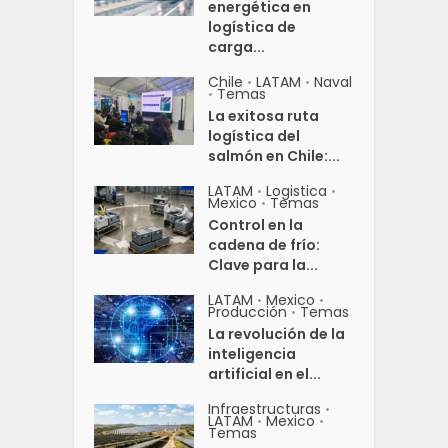
energética en
logística de
carga...
Chile
LATAM
Naval
•
•
Temas
•
La exitosa ruta
logística del
salmón en Chile:...
LATAM
Logistica
•
•
Mexico
Temas
•
Control en la
cadena de frío:
Clave para la...
LATAM
Mexico
•
•
Producción
Temas
•
La revolución de la
inteligencia
artificial en el...
Infraestructuras
•
LATAM
Mexico
•
•
Temas