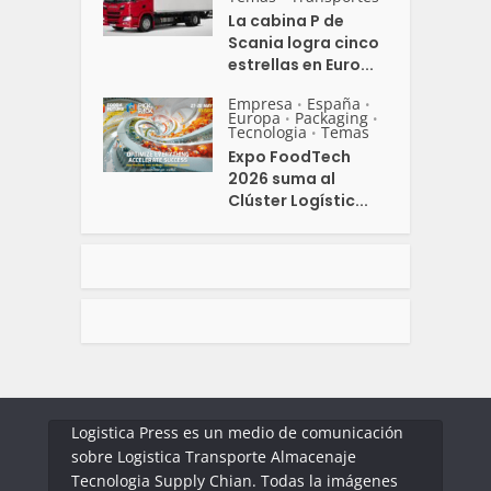
La cabina P de
Scania logra cinco
estrellas en Euro...
Empresa
España
•
•
Europa
Packaging
•
•
Tecnologia
Temas
•
Expo FoodTech
2026 suma al
Clúster Logístic...
Logistica Press es un medio de comunicación
sobre Logistica Transporte Almacenaje
Tecnologia Supply Chian. Todas la imágenes