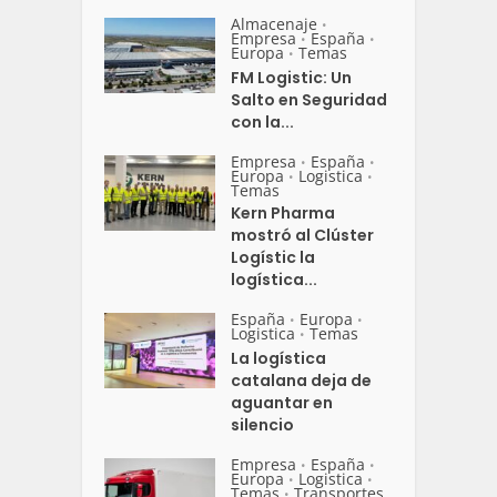
Almacenaje
•
Empresa
España
•
•
Europa
Temas
•
FM Logistic: Un
Salto en Seguridad
con la...
Empresa
España
•
•
Europa
Logistica
•
•
Temas
Kern Pharma
mostró al Clúster
Logístic la
logística...
España
Europa
•
•
Logistica
Temas
•
La logística
catalana deja de
aguantar en
silencio
Empresa
España
•
•
Europa
Logistica
•
•
Temas
Transportes
•