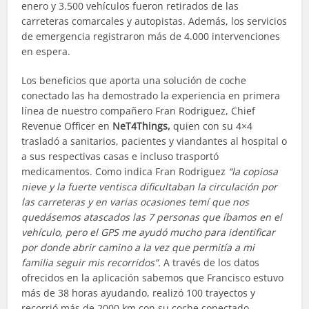
enero y 3.500 vehículos fueron retirados de las
carreteras comarcales y autopistas. Además, los servicios
de emergencia registraron más de 4.000 intervenciones
en espera.
Los beneficios que aporta una solución de coche
conectado las ha demostrado la experiencia en primera
línea de nuestro compañero Fran Rodriguez, Chief
Revenue Officer en
NeT4Things,
quien con su 4×4
trasladó a sanitarios, pacientes y viandantes al hospital o
a sus respectivas casas e incluso trasportó
medicamentos. Como indica Fran Rodriguez
“la copiosa
nieve y la fuerte ventisca dificultaban la circulación por
las carreteras y en varias ocasiones temí que nos
quedásemos atascados las 7 personas que íbamos en el
vehículo, pero el GPS me ayudó mucho para identificar
por donde abrir camino a la vez que permitía a mi
familia seguir mis recorridos”.
A través de los datos
ofrecidos en la aplicación sabemos que Francisco estuvo
más de 38 horas ayudando, realizó 100 trayectos y
recorrió más de 2000 km con su coche conectado.