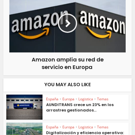
Amazon amplía su red de
servicio en Europa
YOU MAY ALSO LIKE
España
•
Europa
•
Logistica
•
Temas
AUNDITRANS crece un 23% en los
arrastres gestionados...
España
•
Europa
•
Logistica
•
Temas
Digitalización y eficiencia operativa: