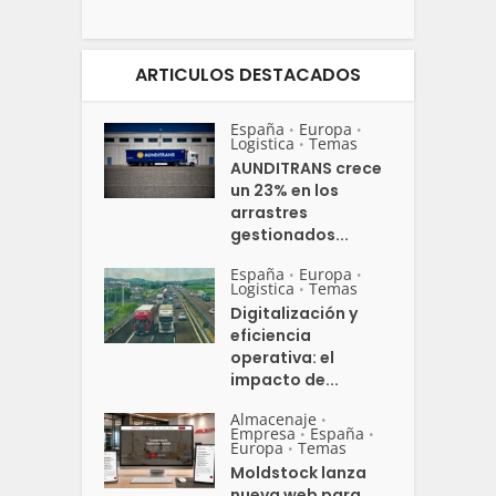
ARTICULOS DESTACADOS
España
Europa
•
•
Logistica
Temas
•
AUNDITRANS crece
un 23% en los
arrastres
gestionados...
España
Europa
•
•
Logistica
Temas
•
Digitalización y
eficiencia
operativa: el
impacto de...
Almacenaje
•
Empresa
España
•
•
Europa
Temas
•
Moldstock lanza
nueva web para