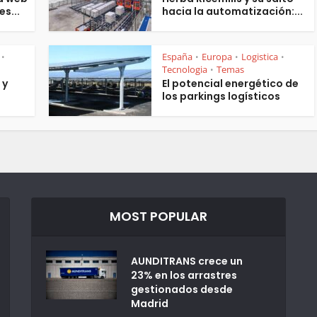
es...
hacia la automatización:...
España
Europa
Logistica
•
•
•
•
Tecnologia
Temas
•
 y
El potencial energético de
los parkings logísticos
MOST POPULAR
AUNDITRANS crece un
23% en los arrastres
gestionados desde
Madrid