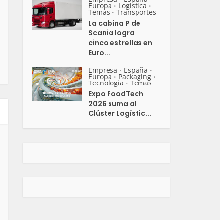
Europa
Logistica
•
•
Temas
Transportes
•
La cabina P de
Scania logra
cinco estrellas en
Euro...
Empresa
España
•
•
Europa
Packaging
•
•
Tecnologia
Temas
•
Expo FoodTech
2026 suma al
Clúster Logístic...