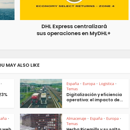
DHL Express centralizará
sus operaciones en MyDHL+
OU MAY ALSO LIKE
España
Europa
Logistica
•
•
•
•
Temas
 23%
Digitalización y eficiencia
operativa: el impacto de...
paña
Almacenaje
España
Europa
•
•
•
•
Temas
a web
Herba Ricemills y su salto