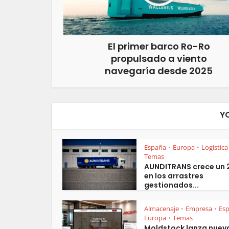
El primer barco Ro-Ro
propulsado a viento
navegaría desde 2025
Y
España
Europa
Logistica
•
•
Temas
AUNDITRANS crece un
en los arrastres
gestionados...
Almacenaje
Empresa
Es
•
•
Europa
Temas
•
Moldstock lanza nuev