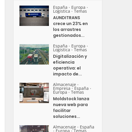
España
Europa
•
•
Logistica
Temas
•
AUNDITRANS
crece un 23% en
los arrastres
gestionados...
España
Europa
•
•
Logistica
Temas
•
Digitalización y
eficiencia
operativa: el
impacto de...
Almacenaje
•
Empresa
España
•
•
Europa
Temas
•
Moldstock lanza
nueva web para
facilitar
soluciones...
Almacenaje
España
•
Europa
Temas
•
•