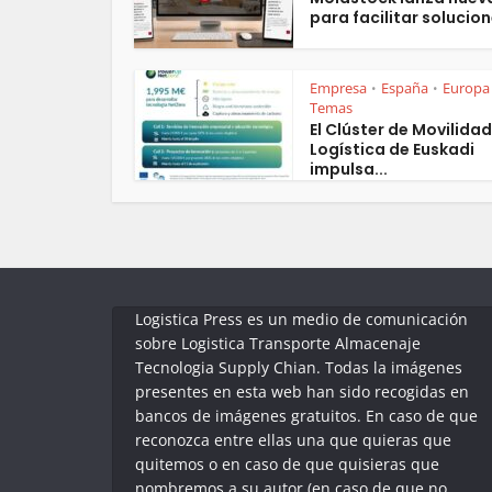
para facilitar solucion
Empresa
España
Europa
•
•
Temas
El Clúster de Movilidad
Logística de Euskadi
impulsa...
Logistica Press es un medio de comunicación
sobre Logistica Transporte Almacenaje
Tecnologia Supply Chian. Todas la imágenes
presentes en esta web han sido recogidas en
bancos de imágenes gratuitos. En caso de que
reconozca entre ellas una que quieras que
quitemos o en caso de que quisieras que
nombremos a su autor (en caso de que no