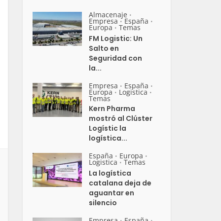
Almacenaje
•
Empresa
España
•
•
Europa
Temas
•
FM Logistic: Un
Salto en
Seguridad con
la...
Empresa
España
•
•
Europa
Logistica
•
•
Temas
Kern Pharma
mostró al Clúster
Logístic la
logística...
España
Europa
•
•
Logistica
Temas
•
La logística
catalana deja de
aguantar en
silencio
Empresa
España
•
•