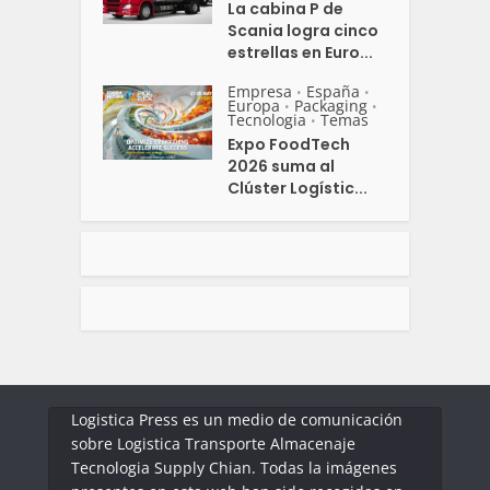
La cabina P de
Scania logra cinco
estrellas en Euro...
Empresa
España
•
•
Europa
Packaging
•
•
Tecnologia
Temas
•
Expo FoodTech
2026 suma al
Clúster Logístic...
Logistica Press es un medio de comunicación
sobre Logistica Transporte Almacenaje
Tecnologia Supply Chian. Todas la imágenes