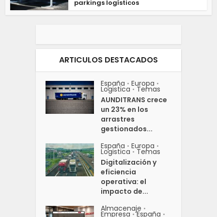
parkings logísticos
ARTICULOS DESTACADOS
España
Europa
•
•
Logistica
Temas
•
AUNDITRANS crece
un 23% en los
arrastres
gestionados...
España
Europa
•
•
Logistica
Temas
•
Digitalización y
eficiencia
operativa: el
impacto de...
Almacenaje
•
Empresa
España
•
•