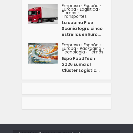
Empresa
España
•
•
Europa
Logistica
•
•
Temas
•
Transportes
La cabina P de
Scania logra cinco
estrellas en Euro...
Empresa
España
•
•
Europa
Packaging
•
•
Tecnologia
Temas
•
Expo FoodTech
2026 suma al
Clúster Logístic...