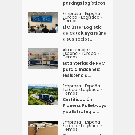
parkings logísticos
Empresa
España
•
•
Europa
Logistica
•
•
Temas
El Clúster Logístic
de Catalunya reúne
a sus socios...
Almacenaje
•
España
Europa
•
•
Temas
Estanterías de PVC
para almacenes:
resistencia...
Empresa
España
•
•
Europa
Logistica
•
•
Temas
Certificación
Pionera: Palletways
y su Estrategia...
Empresa
España
•
•
Europa
Logistica
•
•
Temas