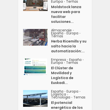
Europa
Temas
•
Moldstock lanza
nueva web para
facilitar
soluciones...
Almacenaje
•
España
Europa
•
•
Temas
Herba Ricemills y su
salto hacia la
automatización:...
Empresa
España
•
•
Europa
Temas
•
El Clúster de
Movilidad y
Logística de
Euskadi...
España
Europa
•
•
Logistica
•
Tecnologia
Temas
•
El potencial
energético de los