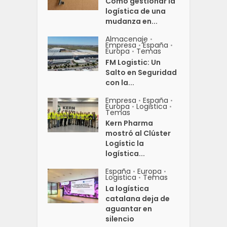
Cómo gestionar la
logística de una
mudanza en...
Almacenaje
•
Empresa
España
•
•
Europa
Temas
•
FM Logistic: Un
Salto en Seguridad
con la...
Empresa
España
•
•
Europa
Logistica
•
•
Temas
Kern Pharma
mostró al Clúster
Logístic la
logística...
España
Europa
•
•
Logistica
Temas
•
La logística
catalana deja de
aguantar en
silencio