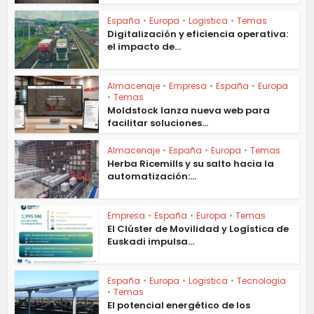
España
•
Europa
•
Logistica
•
Temas
Digitalización y eficiencia operativa:
el impacto de...
Almacenaje
•
Empresa
•
España
•
Europa
•
Temas
Moldstock lanza nueva web para
facilitar soluciones...
Almacenaje
•
España
•
Europa
•
Temas
Herba Ricemills y su salto hacia la
automatización:...
Empresa
•
España
•
Europa
•
Temas
El Clúster de Movilidad y Logística de
Euskadi impulsa...
España
•
Europa
•
Logistica
•
Tecnologia
•
Temas
El potencial energético de los