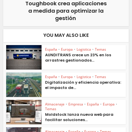
Toughbook crea aplicaciones
a medida para optimizar la
gestión
YOU MAY ALSO LIKE
España
•
Europa
•
Logistica
•
Temas
AUNDITRANS crece un 23% en los
arrastres gestionados...
España
•
Europa
•
Logistica
•
Temas
Digitalización y eficiencia operativa:
el impacto de...
Almacenaje
•
Empresa
•
España
•
Europa
•
Temas
Moldstock lanza nueva web para
facilitar soluciones...
Almacenaje
•
España
•
Europa
•
Temas