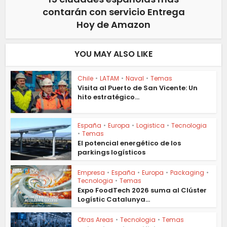
contarán con servicio Entrega
Hoy de Amazon
YOU MAY ALSO LIKE
Chile
•
LATAM
•
Naval
•
Temas
Visita al Puerto de San Vicente: Un
hito estratégico...
España
•
Europa
•
Logistica
•
Tecnologia
•
Temas
El potencial energético de los
parkings logísticos
Empresa
•
España
•
Europa
•
Packaging
•
Tecnologia
•
Temas
Expo FoodTech 2026 suma al Clúster
Logístic Catalunya...
Otras Areas
•
Tecnologia
•
Temas