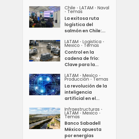
Chile
LATAM
Naval
•
•
Temas
•
La exitosa ruta
logística del
salmón en Chile:...
LATAM
Logistica
•
•
Mexico
Temas
•
Control en la
cadena de frío:
Clave para la...
LATAM
Mexico
•
•
Producción
Temas
•
La revolución de la
inteligencia
artificial en el...
Infraestructuras
•
LATAM
Mexico
•
•
Temas
Banco Sabadell
México apuesta
por energías