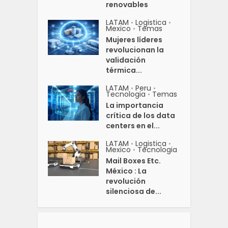
renovables
LATAM
Logistica
•
•
Mexico
Temas
•
Mujeres líderes
revolucionan la
validación
térmica...
LATAM
Peru
•
•
Tecnologia
Temas
•
La importancia
crítica de los data
centers en el...
LATAM
Logistica
•
•
Mexico
Tecnologia
•
Mail Boxes Etc.
México : La
revolución
silenciosa de...