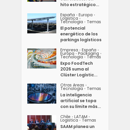
hito estratégico...
España
Europa
•
•
Logistica
•
Tecnologia
Temas
•
El potencial
energético de los
parkings logísticos
Empresa
España
•
•
Europa
Packaging
•
•
Tecnologia
Temas
•
Expo FoodTech
2026 suma al
Clúster Logístic...
Otras Areas
•
Tecnologia
Temas
•
La inteligencia
artificial se topa
con su límite más...
Chile
LATAM
•
•
Logistica
Temas
•
SAAM planea un