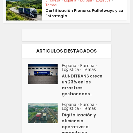
Empresa
•
España
•
Europa
•
Logistica
•
Temas
Certificación Pionera: Palletways y su
Estrategia...
ARTICULOS DESTACADOS
España
Europa
•
•
Logistica
Temas
•
AUNDITRANS crece
un 23% en los
arrastres
gestionados...
España
Europa
•
•
Logistica
Temas
•
Digitalización y
eficiencia
operativa: el
impacto de...