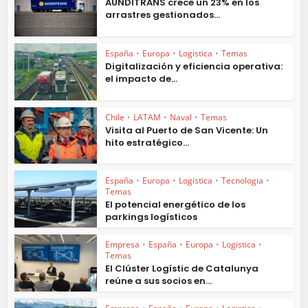
AUNDITRANS crece un 23% en los
arrastres gestionados...
España
•
Europa
•
Logistica
•
Temas
Digitalización y eficiencia operativa:
el impacto de...
Chile
•
LATAM
•
Naval
•
Temas
Visita al Puerto de San Vicente: Un
hito estratégico...
España
•
Europa
•
Logistica
•
Tecnologia
•
Temas
El potencial energético de los
parkings logísticos
Empresa
•
España
•
Europa
•
Logistica
•
Temas
El Clúster Logístic de Catalunya
reúne a sus socios en...